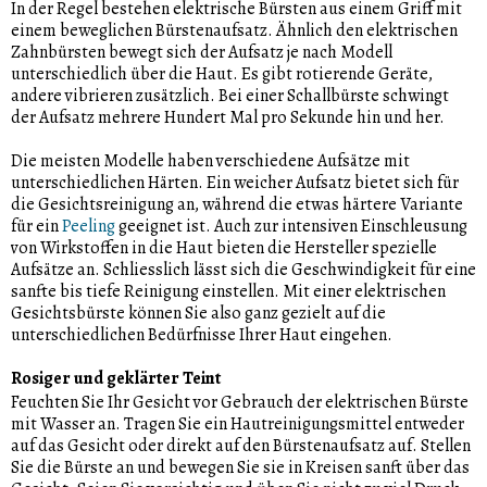
In der Regel bestehen elektrische Bürsten aus einem Griff mit
einem beweglichen Bürstenaufsatz. Ähnlich den elektrischen
Zahnbürsten bewegt sich der Aufsatz je nach Modell
unterschiedlich über die Haut. Es gibt rotierende Geräte,
andere vibrieren zusätzlich. Bei einer Schallbürste schwingt
der Aufsatz mehrere Hundert Mal pro Sekunde hin und her.
Die meisten Modelle haben verschiedene Aufsätze mit
unterschiedlichen Härten. Ein weicher Aufsatz bietet sich für
die Gesichtsreinigung an, während die etwas härtere Variante
für ein
Peeling
geeignet ist. Auch zur intensiven Einschleusung
von Wirkstoffen in die Haut bieten die Hersteller spezielle
Aufsätze an. Schliesslich lässt sich die Geschwindigkeit für eine
sanfte bis tiefe Reinigung einstellen. Mit einer elektrischen
Gesichtsbürste können Sie also ganz gezielt auf die
unterschiedlichen Bedürfnisse Ihrer Haut eingehen.
Rosiger und geklärter Teint
Feuchten Sie Ihr Gesicht vor Gebrauch der elektrischen Bürste
mit Wasser an. Tragen Sie ein Hautreinigungsmittel entweder
auf das Gesicht oder direkt auf den Bürstenaufsatz auf. Stellen
Sie die Bürste an und bewegen Sie sie in Kreisen sanft über das