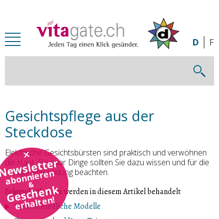
Zum Inhalt springen
D
F
Gesichtspflege aus der
Steckdose
Elektrische Gesichtsbürsten sind praktisch und verwöhnen
Newsletter
die Haut. Ein paar Dinge sollten Sie dazu wissen und für die
richtige Anwendung beachten.
abonnieren
&
Geschenk
Folgende Themen werden in diesem Artikel behandelt
erhalten!
Unterschiedliche Modelle