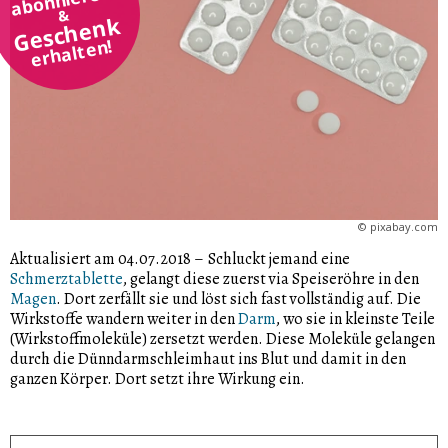
&
Geschenk
erhalten!
©
pixabay.com
Aktualisiert am 04.07.2018
–
Schluckt jemand eine
Schmerztablette
, gelangt diese zuerst via Speiseröhre in den
Magen
. Dort zerfällt sie und löst sich fast vollständig auf. Die
Wirkstoffe wandern weiter in den
Darm
, wo sie in kleinste Teile
(Wirkstoffmoleküle) zersetzt werden. Diese Moleküle gelangen
durch die Dünndarmschleimhaut ins Blut und damit in den
ganzen Körper. Dort setzt ihre Wirkung ein.