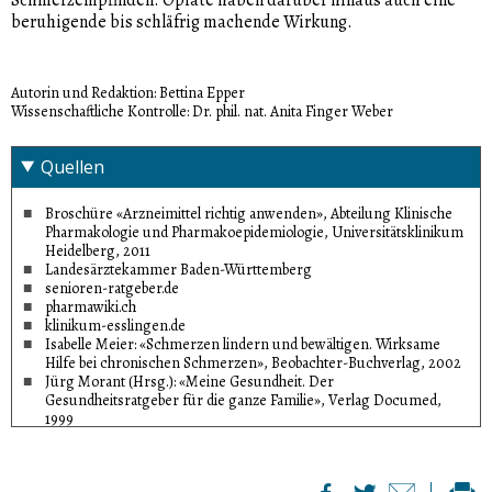
beruhigende bis schläfrig machende Wirkung.
Autorin und Redaktion: Bettina Epper
Wissenschaftliche Kontrolle: Dr. phil. nat. Anita Finger Weber
Quellen
Broschüre «Arzneimittel richtig anwenden», Abteilung Klinische
Pharmakologie und Pharmakoepidemiologie, Universitätsklinikum
Heidelberg, 2011
Landesärztekammer Baden-Württemberg
senioren-ratgeber.de
pharmawiki.ch
klinikum-esslingen.de
Isabelle Meier: «Schmerzen lindern und bewältigen. Wirksame
Hilfe bei chronischen Schmerzen», Beobachter-Buchverlag, 2002
Jürg Morant (Hrsg.): «Meine Gesundheit. Der
Gesundheitsratgeber für die ganze Familie», Verlag Documed,
1999