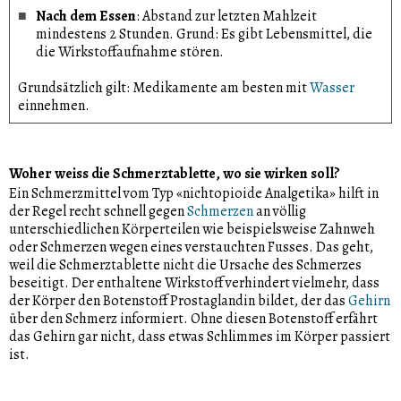
Nach dem Essen
: Abstand zur letzten Mahlzeit
mindestens 2 Stunden. Grund: Es gibt Lebensmittel, die
die Wirkstoffaufnahme stören.
Grundsätzlich gilt: Medikamente am besten mit
Wasser
einnehmen.
Woher weiss die Schmerztablette, wo sie wirken soll?
Ein Schmerzmittel vom Typ «nichtopioide Analgetika» hilft in
der Regel recht schnell gegen
Schmerzen
an völlig
unterschiedlichen Körperteilen wie beispielsweise Zahnweh
oder Schmerzen wegen eines verstauchten Fusses. Das geht,
weil die Schmerztablette nicht die Ursache des Schmerzes
beseitigt. Der enthaltene Wirkstoff verhindert vielmehr, dass
der Körper den Botenstoff Prostaglandin bildet, der das
Gehirn
über den Schmerz informiert. Ohne diesen Botenstoff erfährt
das Gehirn gar nicht, dass etwas Schlimmes im Körper passiert
ist.