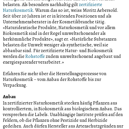
belasten. Als besonders nachhaltig gilt
zertifizierte
Naturkosmetik
. Warum das so ist, weiss Moritz Aebersold.
Seit über 20 Jahren ist er in leitenden Positionen und als
Unternehmensberater in der Kosmetikbranche tätig.
«Naturidentische Produkte, Naturkosmetik und vor allem
Biokosmetik sind in der Regel umweltschonender als
herkömmliche Produkte», sagt er. «Natürliche Substanzen
belasten die Umwelt weniger als synthetische, weil sie
abbaubar sind. Für zertifizierte Natur- und Biokosmetik
werden die
Rohstoffe
zudem umweltschonend angebaut und
energiesparender verarbeitet.»
Erfahren Sie mehr über die Herstellungsprozesse von
Naturkosmetik – vom Anbau der Rohstoffe bis zur
Verpackung.
Anbau
In zertifizierter Naturkosmetik stecken häufig Pflanzen aus
kontrolliertem, in Biokosmetik aus biologischem Anbau. Das
versprechen die Labels. Unabhängige Institute prüfen auf den
Feldern, ob die Pflanzen ohne Pestizide und Herbizide
gedeihen. Auch dürfen Hersteller aus Artenschutzgründen nur