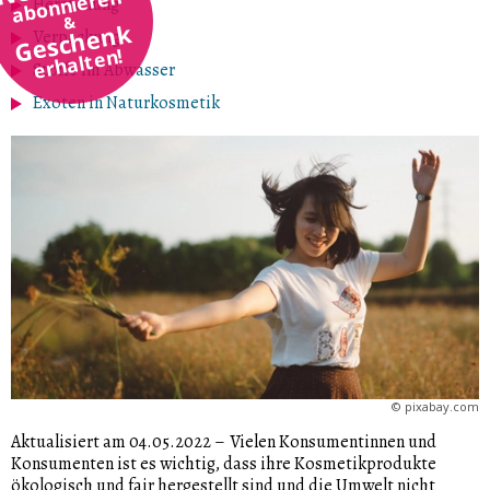
abonnieren
Herstellung
&
Geschenk
Verpackung
erhalten!
Stoffe im Abwasser
Exoten in Naturkosmetik
©
pixabay.com
Aktualisiert am 04.05.2022
–
Vielen Konsumentinnen und
Konsumenten ist es wichtig, dass ihre Kosmetikprodukte
ökologisch und fair hergestellt sind und die Umwelt nicht