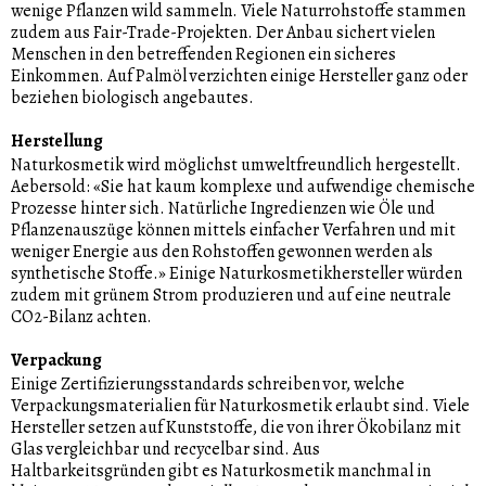
wenige Pflanzen wild sammeln. Viele Naturrohstoffe stammen
zudem aus Fair-Trade-Projekten. Der Anbau sichert vielen
Menschen in den betreffenden Regionen ein sicheres
Einkommen. Auf Palmöl verzichten einige Hersteller ganz oder
beziehen biologisch angebautes.
Herstellung
Naturkosmetik wird möglichst umweltfreundlich hergestellt.
Aebersold: «Sie hat kaum komplexe und aufwendige chemische
Prozesse hinter sich. Natürliche Ingredienzen wie Öle und
Pflanzenauszüge können mittels einfacher Verfahren und mit
weniger Energie aus den Rohstoffen gewonnen werden als
synthetische Stoffe.» Einige Naturkosmetikhersteller würden
zudem mit grünem Strom produzieren und auf eine neutrale
CO2-Bilanz achten.
Verpackung
Einige Zertifizierungsstandards schreiben vor, welche
Verpackungsmaterialien für Naturkosmetik erlaubt sind. Viele
Hersteller setzen auf Kunststoffe, die von ihrer Ökobilanz mit
Glas vergleichbar und recycelbar sind. Aus
Haltbarkeitsgründen gibt es Naturkosmetik manchmal in