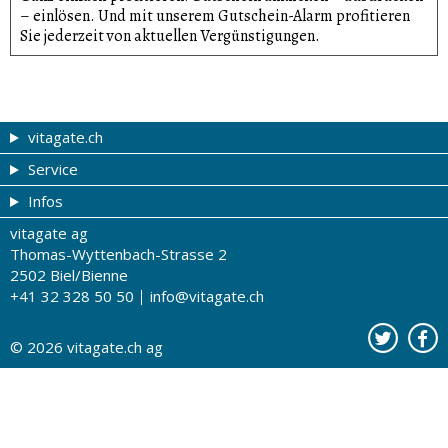
– einlösen. Und mit unserem Gutschein-Alarm profitieren
Sie jederzeit von aktuellen Vergünsti­gungen.
vitagate.ch
Service
Gesund & schön
Infos
Themen von A-Z
Gutscheine
vitagate ag
Therapien von A-Z
Drogistenstern
Impressum
Thomas-Wyttenbach-Strasse 2
Gesundheit zum Hören
Drogeriesuche
Über uns
2502 Biel/Bienne
+41 32 328 50 50
info@vitagate.ch
Gesundheitstests
Partner-Drogerien
Nutzungsbestimmungen
Partner-Organisationen
Datenschutz
© 2026
vitagate.ch
ag
Kontakt
Werbung auf vitagate.ch