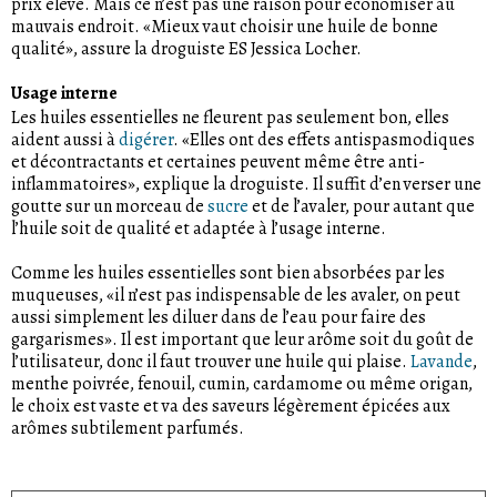
prix élevé. Mais ce n’est pas une raison pour économiser au
mauvais endroit. «Mieux vaut choisir une huile de bonne
qualité», assure la droguiste ES Jessica Locher.
Usage interne
Les huiles essentielles ne fleurent pas seulement bon, elles
aident aussi à
digérer
. «Elles ont des effets antispasmodiques
et décontractants et certaines peuvent même être anti-
inflammatoires», explique la droguiste. Il suffit d’en verser une
goutte sur un morceau de
sucre
et de l’avaler, pour autant que
l’huile soit de qualité et adaptée à l’usage interne.
Comme les huiles essentielles sont bien absorbées par les
muqueuses, «il n’est pas indispensable de les avaler, on peut
aussi simplement les diluer dans de l’eau pour faire des
gargarismes». Il est important que leur arôme soit du goût de
l’utilisateur, donc il faut trouver une huile qui plaise.
Lavande
,
menthe poivrée, fenouil, cumin, cardamome ou même origan,
le choix est vaste et va des saveurs légèrement épicées aux
arômes subtilement parfumés.