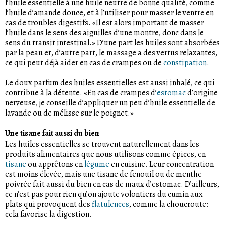
l’huile essentielle à une huile neutre de bonne qualité, comme
l’huile d’amande douce, et à l’utiliser pour masser le ventre en
cas de troubles digestifs. «Il est alors important de masser
l’huile dans le sens des aiguilles d’une montre, donc dans le
sens du transit intestinal.» D’une part les huiles sont absorbées
par la peau et, d’autre part, le massage a des vertus relaxantes,
ce qui peut déjà aider en cas de crampes ou de
constipation
.
Le doux parfum des huiles essentielles est aussi inhalé, ce qui
contribue à la détente. «En cas de crampes d’
estomac
d’origine
nerveuse, je conseille d’appliquer un peu d’huile essentielle de
lavande ou de mélisse sur le poignet.»
Une tisane fait aussi du bien
Les huiles essentielles se trouvent naturellement dans les
produits alimentaires que nous utilisons comme épices, en
tisane
ou apprêtons en
légume
en cuisine. Leur concentration
est moins élevée, mais une tisane de fenouil ou de menthe
poivrée fait aussi du bien en cas de maux d’estomac. D’ailleurs,
ce n’est pas pour rien qu’on ajoute volontiers du cumin aux
plats qui provoquent des
flatulences
, comme la choucroute:
cela favorise la digestion.