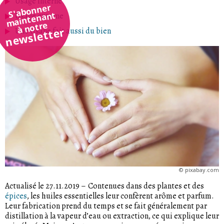
Usage interne
S'abonner
maintenant
Usage externe
à notre
newsletter
Une tisane fait aussi du bien
©
pixabay.com
Actualisé le 27.11.2019
–
Contenues dans des plantes et des
épices
, les huiles essentielles leur confèrent arôme et parfum.
Leur fabrication prend du temps et se fait généralement par
distillation à la vapeur d’eau ou extraction, ce qui explique leur