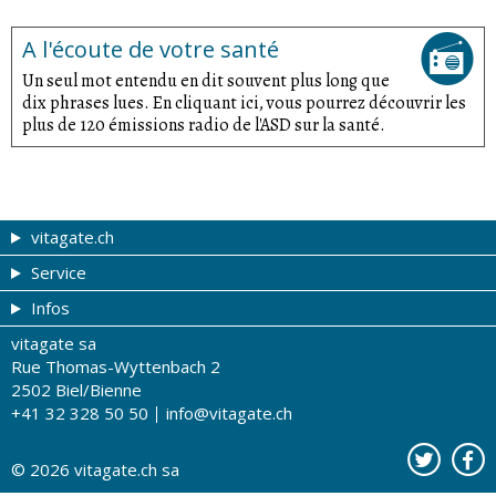
A l'écoute de votre santé
Un seul mot entendu en dit souvent plus long que
dix phrases lues. En cliquant ici, vous pourrez découvrir les
plus de 120 émissions radio de l'ASD sur la santé.
vitagate.ch
Service
Forme et beauté
Infos
Thèmes de A à Z
Coupons
vitagate sa
Thérapies
Tribune du droguiste
Impressum
Rue Thomas-Wyttenbach 2
La santé sur les ondes
Lachen Drogerie GmbH
Conditions d'utilisation
2502 Biel/Bienne
+41 32 328 50 50
info@vitagate.ch
Tests de santé
Drogueries partenaires
A notre sujet
Organisations partenaires
Protection des données
© 2026
vitagate.ch
sa
Contact
Publicité sur vitagate.ch