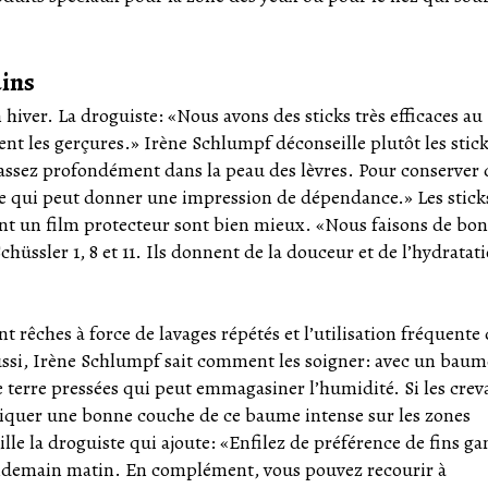
ains
hiver. La droguiste: «Nous avons des sticks très efficaces au
nt les gerçures.» Irène Schlumpf déconseille plutôt les stic
s assez profondément dans la peau des lèvres. Pour conserver 
 ce qui peut donner une impression de dépendance.» Les stick
ent un film protecteur sont bien mieux. «Nous faisons de bo
chüssler 1, 8 et 11. Ils donnent de la douceur et de l’hydratat
t rêches à force de lavages répétés et l’utilisation fréquente
aussi, Irène Schlumpf sait comment les soigner: avec un bau
terre pressées qui peut emmagasiner l’humidité. Si les crev
pliquer une bonne couche de ce baume intense sur les zones
ille la droguiste qui ajoute: «Enfilez de préférence de fins ga
endemain matin. En complément, vous pouvez recourir à