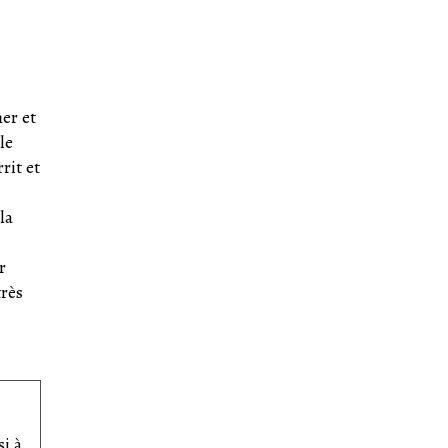
er et
le
rit et
.
la
r
très
i à