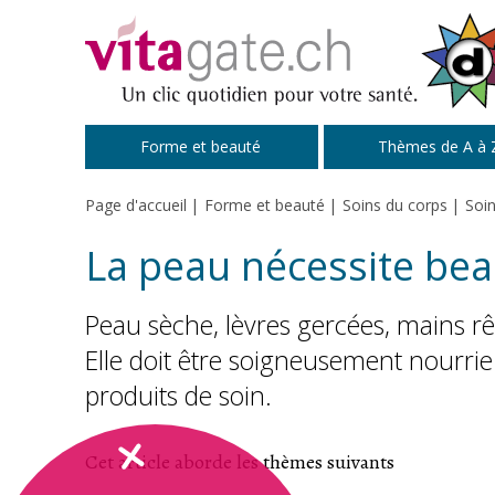
Passer au contenu principal
Forme et beauté
Thèmes de A à 
Page d'accueil
Forme et beauté
Soins du corps
Soin
La peau nécessite bea
Peau sèche, lèvres gercées, mains r
Elle doit être soigneusement nourrie.
produits de soin.
Cet article aborde les thèmes suivants