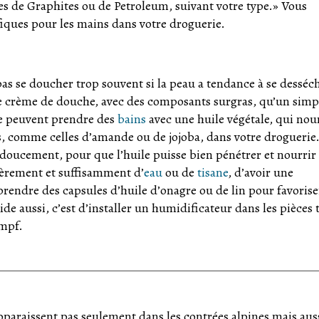
s de Graphites ou de Petroleum, suivant votre type.» Vous
fiques pour les mains dans votre droguerie.
as se doucher trop souvent si la peau a tendance à se desséch
e crème de douche, avec des composants surgras, qu’un simp
re peuvent prendre des
bains
avec une huile végétale, qui nour
s, comme celles d’amande ou de jojoba, dans votre droguerie
r doucement, pour que l’huile puisse bien pénétrer et nourrir 
lièrement et suffisamment d’
eau
ou de
tisane
, d’avoir une
prendre des capsules d’huile d’onagre ou de lin pour favorise
aide aussi, c’est d’installer un humidificateur dans les pièces 
umpf.
pparaissent pas seulement dans les contrées alpines mais auss