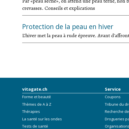
Par «peau sèche», on attend une peau terne, non br
crevasses. Conseils et explications
Protection de la peau en hiver
L’hiver met la peau à rude épreuve. Avant d'affront
vitagate.ch
Service
Forme et beauté
Coupons
Thèmes de A à Z
Tribune du dr
Thérapies
Recherche de
La santé sur les ondes
Drogueries p
Tests de santé
Organisations