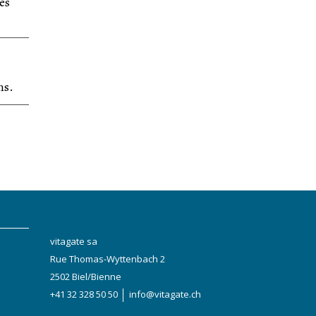
es
ns.
vitagate sa
Rue Thomas-Wyttenbach 2
2502 Biel/Bienne
+41 32 328 50 50
info@vitagate.ch