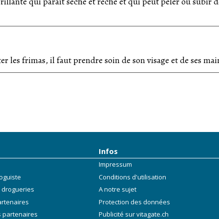
illante qui paraît sèche et rêche et qui peut peler ou subir d
er les frimas, il faut prendre soin de son visage et de ses mai
Infos
Impressum
oguiste
Conditions d'utilisation
 drogueries
A notre sujet
artenaires
Protection des données
 partenaires
Publicité sur vitagate.ch