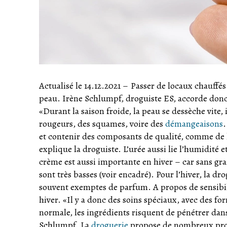
Actualisé le 14.12.2021
–
Passer de locaux chauffés 
peau. Irène Schlumpf, droguiste ES, accorde donc
«Durant la saison froide, la peau se dessèche vite, 
rougeurs, des squames, voire des
démangeaisons
.
et contenir des composants de qualité, comme de l
explique la droguiste. L’urée aussi lie l’humidité et
crème est aussi importante en hiver – car sans gra
sont très basses (voir encadré). Pour l’hiver, la 
souvent exemptes de parfum. A propos de sensibili
hiver. «Il y a donc des soins spéciaux, avec des fo
normale, les ingrédients risquent de pénétrer dans
Schlumpf. La
droguerie
propose de nombreux produ