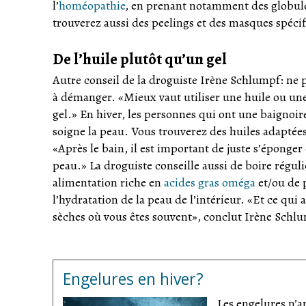
l’
homéopathie
, en prenant notamment des globule
trouverez aussi des peelings et des masques spéci
De l’huile plutôt qu’un gel
Autre conseil de la droguiste Irène Schlumpf: ne p
à démanger. «Mieux vaut utiliser une huile ou un
gel.» En hiver, les personnes qui ont une baignoi
soigne la peau. Vous trouverez des huiles adaptée
«Après le bain, il est important de juste s’éponge
peau.» La droguiste conseille aussi de boire régu
alimentation riche en
acides gras oméga
et/ou de 
l’hydratation de la peau de l’intérieur. «Et ce qui 
sèches où vous êtes souvent», conclut Irène Schl
Engelures en hiver?
Les engelures n’a