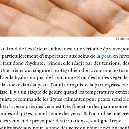
©
pixa
au froid de l’extérieur en hiver est une véritable épreuve pou
 particulièrement d’importance aux soins de la
peau
en hive
il faut donc l’hydrater. Sinon, elle réagit par des tensions, de
 Une crème qui soigne et protège bien doit avoir une texture
’acide hyaluronique, de la vitamine E ou des huiles végétale
 la stocke dans la peau. Pour la droguiste, la partie grasse de 
isse, il y a un risque de gelure quand les températures extéri
droguiste recommande les lignes calmantes pour peaux sensible
té: la peau près des yeux est très fine et se desquame souve
rmules adaptées, pour la zone des yeux. Si l’on utilise une cr
 les yeux et de provoquer des irritations», souligne Irène
its spéciaux pour la zone des yeux ou pour le nez qui souf