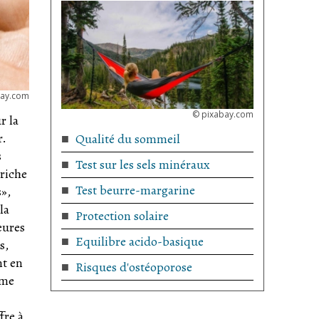
bay.com
©
pixabay.com
r la
r.
Qualité du sommeil
s
Test sur les sels minéraux
 riche
Test beurre-margarine
s»,
la
Protection solaire
eures
Equilibre acido-basique
s,
nt en
Risques d'ostéoporose
ème
fre à