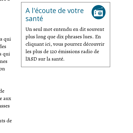
A l'écoute de votre
santé
Un seul mot entendu en dit souvent
plus long que dix phrases lues. En
ks qui
cliquant ici, vous pourrez découvrir
des
les plus de 120 émissions radio de
s qui
l'ASD sur la santé.
nnes
ion
 de
me aux
asses
nts de