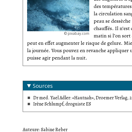
des températures 
la circulation san
peau se dessèche r
chauffés. Il n’es
©
pixabay.com
matin si l’on sor
peut en effet augmenter le risque de gelure. Mie
la journée. Vous pouvez en revanche appliquer u
puisse agir pendant la nuit.
Sources
Dr med. Yael Adler: «Hautnah», Droemer Verlag, 
Irène Schlumpf, droguiste ES
Auteure: Sabine Reber