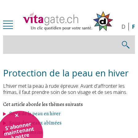
Passer au contenu principal
D
F
Protection de la peau en hiver
L’hiver met la peau à rude épreuve. Avant d'affronter les
frimas, il faut prendre soin de son visage et de ses mains.
Cet article aborde les thèmes suivants
Soins de la peau en hiver
Soins des peaux abîmées
S'abonner
maintenant
Soins des mains
à notre