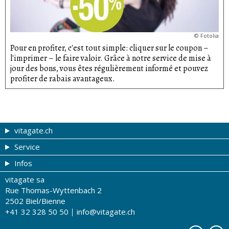
©
Fotolia
Pour en profiter, c'est tout simple: cliquer sur le coupon –
l'imprimer – le faire valoir. Grâce à notre service de mise à
jour des bons, vous êtes régulièrement informé et pouvez
profiter de rabais avantageux.
vitagate.ch
Service
Forme et beauté
Infos
Thèmes de A à Z
Coupons
vitagate sa
Thérapies
Tribune du droguiste
Impressum
Rue Thomas-Wyttenbach 2
La santé sur les ondes
Recherche de drogueries
Conditions d'utilisation
2502 Biel/Bienne
+41 32 328 50 50
info@vitagate.ch
Tests de santé
Drogueries partenaires
A notre sujet
Organisations partenaires
Protection des données