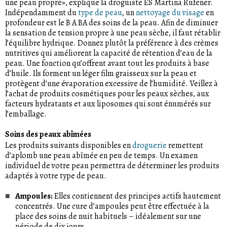
une peau propre», explique la droguiste ES Martina Rufener.
Indépendamment du
type de peau
, un
nettoyage du visage
en
profondeur est le B A BA des soins de la peau. Afin de diminuer
la sensation de tension propre à une peau sèche, il faut rétablir
l’équilibre hydrique. Donnez plutôt la préférence à des crèmes
nutritives qui améliorent la capacité de rétention d’eau de la
peau. Une fonction qu’offrent avant tout les produits à base
d’huile. Ils forment un léger film graisseux sur la peau et
protègent d’une évaporation excessive de l’humidité. Veillez à
l’achat de produits cosmétiques pour les peaux sèches, aux
facteurs hydratants et aux liposomes qui sont énumérés sur
l’emballage.
Soins des peaux abîmées
Les produits suivants disponibles en
droguerie
remettent
d’aplomb une peau abîmée en peu de temps. Un examen
individuel de votre peau permettra de déterminer les produits
adaptés à votre type de peau.
Ampoules:
Elles contiennent des principes actifs hautement
concentrés. Une cure d’ampoules peut être effectuée à la
place des soins de nuit habituels – idéalement sur une
période de dix jours.