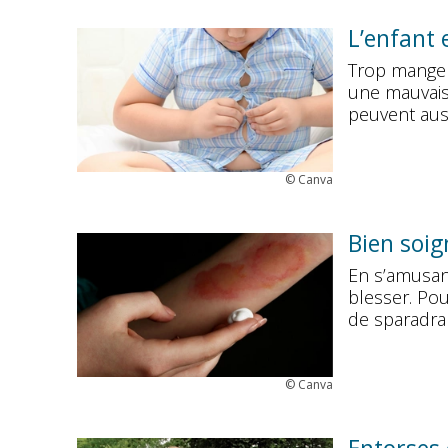
L’enfant 
Trop manger
une mauvaise
peuvent auss
©
Canva
Bien soig
En s’amusant
blesser. Pou
de sparadra
©
Canva