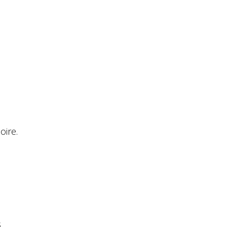
oire.
s