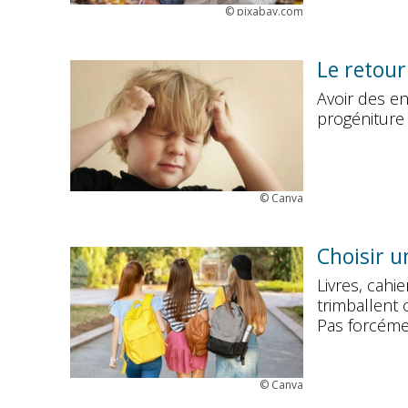
©
pixabay.com
Le retour
Avoir des enf
progéniture 
©
Canva
Choisir u
Livres, cahi
trimballent 
Pas forcéme
©
Canva