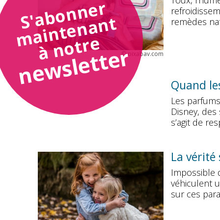
Toux, rhume
S'abonner
refroidissem
maintenant
remèdes nat
à notre
newsletter
©
pixabay.com
Quand le
Les parfums
Disney, des 
s’agit de re
La vérité
Impossible 
véhiculent u
sur ces para