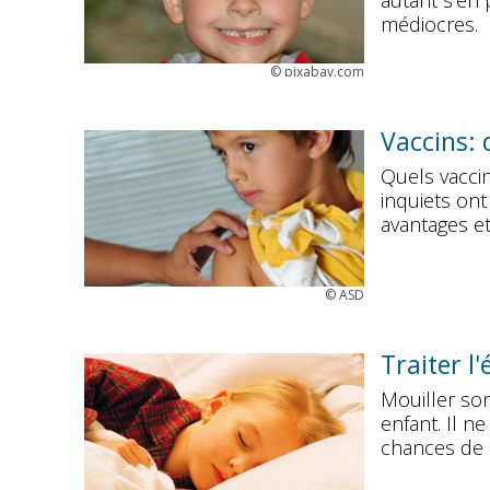
autant s’en 
médiocres.
©
pixabay.com
Vaccins: 
Quels vacci
inquiets ont
avantages et
©
ASD
Traiter l
Mouiller son
enfant. Il ne
chances de 