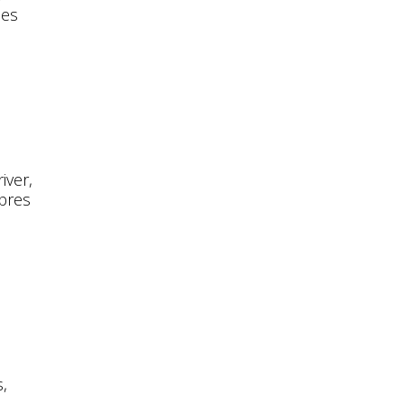
ues
iver,
ibres
,