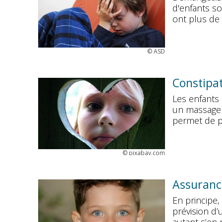
d'enfants so
ont plus de 
©
ASD
Constipat
Les enfants 
un massage p
permet de pr
©
pixabay.com
Assurance
En principe,
prévision d’