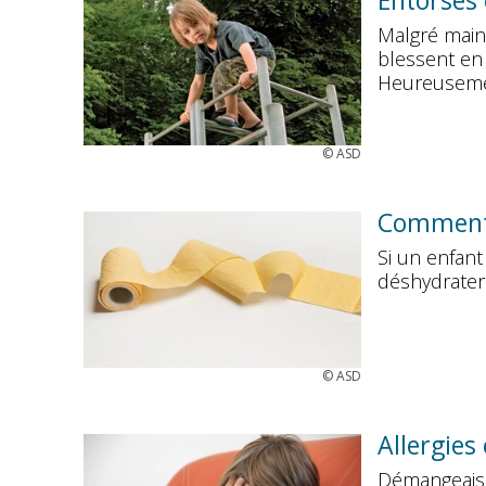
Entorses 
Malgré maint
blessent en 
Heureusemen
©
ASD
Comment 
Si un enfant
déshydrater 
©
ASD
Allergies
Démangeaison