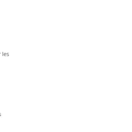
 les
n
s