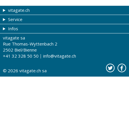
vitagate.ch
Service
Forme et beauté
Infos
Thèmes de A à Z
Coupons
vitagate sa
Thérapies
Tribune du droguiste
Impressum
Rue Thomas-Wyttenbach 2
La santé sur les ondes
Recherche de drogueries
Conditions d'utilisation
2502 Biel/Bienne
+41 32 328 50 50
info@vitagate.ch
Tests de santé
Drogueries partenaires
A notre sujet
Organisations partenaires
Protection des données
© 2026
vitagate.ch
sa
Contact
Publicité sur vitagate.ch