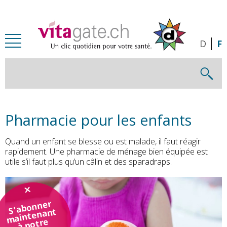
Passer au contenu principal
D
F
Pharmacie pour les enfants
Quand un enfant se blesse ou est malade, il faut réagir
rapidement. Une pharmacie de ménage bien équipée est
utile s’il faut plus qu’un câlin et des sparadraps.
S'abonner
maintenant
à notre