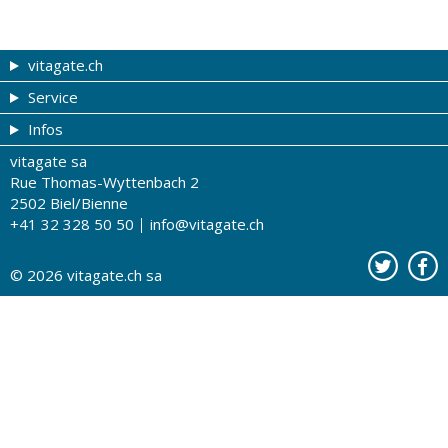
vitagate.ch
Service
Forme et beauté
Infos
Thèmes de A à Z
Coupons
vitagate sa
Thérapies
Tribune du droguiste
Impressum
Rue Thomas-Wyttenbach 2
La santé sur les ondes
Recherche de drogueries
Conditions d'utilisation
2502 Biel/Bienne
+41 32 328 50 50
info@vitagate.ch
Tests de santé
Drogueries partenaires
A notre sujet
Organisations partenaires
Protection des données
© 2026
vitagate.ch
sa
Contact
Publicité sur vitagate.ch