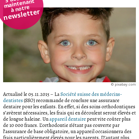
maintenant
à notre
newsletter
©
pixabay.com
Actualisé le 05.11.2015
–
La
Société suisse des médecins-
dentistes
(SSO) recommande de conclure une assurance
dentaire pour les enfants. En effet, si des soins orthodontiques
s’avèrent nécessaires, les frais qui en découlent seront élevés et
de longue haleine. Un
appareil dentaire
peut vite coûter plus
de 10 000 francs. L’orthodontie n’étant pas couverte par
l’assurance de base obligatoire, un appareil occasionnera des
frais particulièrement élevés pour les parents. D’autant plus