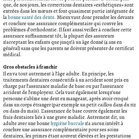
que, de nos jours, les corrections dentaires «esthétiques» sont
entrées dans les mœurs et font quasiment partie intégrante de
la
bonne santé des dents
. Mieux vaut donc prendre les devants
et conclure une assurance complémentaire qui couvre les
problèmes d’orthodontie. Il faut aussi veiller à conclure cette
assurance suffisamment tôt, la plupart des assureurs
n’acceptant les enfants que jusqu’à un âge donné (4 ans en
général) sans que les parents ne doivent présenter de certificat
médical.
Gros obstacles à franchir
Il en va tout autrement à l’âge adulte. En principe, les
traitements dentaires consécutifs à un accident sont pris en
charge par l’assurance maladie de base ou par l’assurance
accident de l’employeur. Cela vaut également lorsqu’une
personne s’abîme une dent en mangeant, après avoir croqué
dans un corps étranger (par exemple un petit caillou dans du riz
ou dans du maïs). L’assurance de base couvre également les
frais dentaires liés à une grave maladie. Autrement dit, un
adulte avec une bonne
hygiène buccale
n’a aucun intérêt à
conclure une assurance complémentaire pour ses soins
dentaires, les primes étant souvent élevées et les prestations