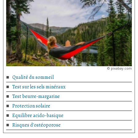
©
pixabay.com
Qualité du sommeil
Test sur les sels minéraux
Test beurre-margarine
Protection solaire
Equilibre acido-basique
Risques d'ostéoporose