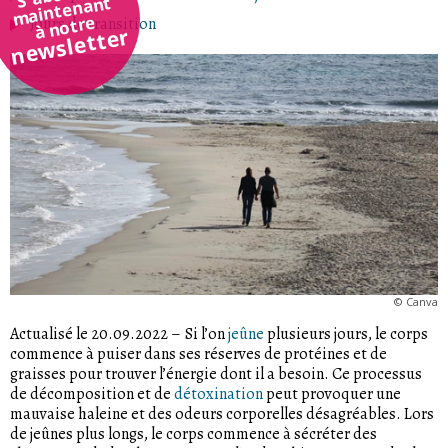
maintenant
à notre
Jours de transition
newsletter
©
Canva
Actualisé le 20.09.2022
–
Si l’on
jeûne
plusieurs jours, le corps
commence à puiser dans ses réserves de protéines et de
graisses pour trouver l’énergie dont il a besoin. Ce processus
de décomposition et de
détoxination
peut provoquer une
mauvaise haleine et des odeurs corporelles désagréables. Lors
de jeûnes plus longs, le corps commence à sécréter des