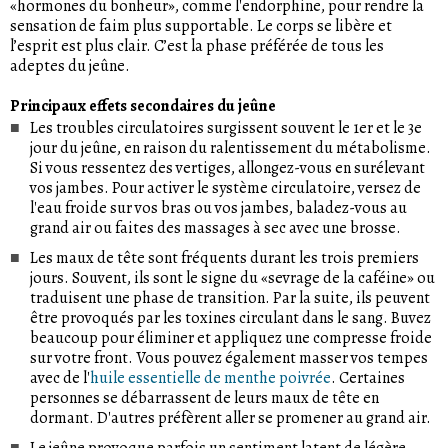
«hormones du bonheur», comme l'endorphine, pour rendre la
sensation de faim plus supportable. Le corps se libère et
l’esprit est plus clair. C’est la phase préférée de tous les
adeptes du jeûne.
Principaux effets secondaires du jeûne
Les troubles circulatoires surgissent souvent le 1er et le 3e
jour du jeûne, en raison du ralentissement du métabolisme.
Si vous ressentez des vertiges, allongez-vous en surélevant
vos jambes. Pour activer le système circulatoire, versez de
l'eau froide sur vos bras ou vos jambes, baladez-vous au
grand air ou faites des massages à sec avec une brosse.
Les maux de tête sont fréquents durant les trois premiers
jours. Souvent, ils sont le signe du «sevrage de la caféine» ou
traduisent une phase de transition. Par la suite, ils peuvent
être provoqués par les toxines circulant dans le sang. Buvez
beaucoup pour éliminer et appliquez une compresse froide
sur votre front. Vous pouvez également masser vos tempes
avec de l'
huile essentielle de menthe poivrée
. Certaines
personnes se débarrassent de leurs maux de tête en
dormant. D'autres préfèrent aller se promener au grand air.
Le jeûne provoque parfois un sentiment latent de légère