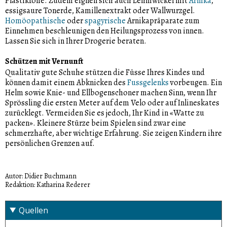
Plastikfolie. Zudem eignen sich auch Lehmwickel mit
Arnika
,
essigsaure Tonerde, Kamillenextrakt oder Wallwurzgel.
Homöopathische
oder
spagyrische
Arnikapräparate zum
Einnehmen beschleunigen den Heilungsprozess von innen.
Lassen Sie sich in Ihrer Drogerie beraten.
Schützen mit Vernunft
Qualitativ gute Schuhe stützen die Füsse Ihres Kindes und
können damit einem Abknicken des
Fussgelenks
vorbeugen. Ein
Helm sowie Knie- und Ellbogenschoner machen Sinn, wenn Ihr
Sprössling die ersten Meter auf dem Velo oder auf Inlineskates
zurücklegt. Vermeiden Sie es jedoch, Ihr Kind in «Watte zu
packen». Kleinere Stürze beim Spielen sind zwar eine
schmerzhafte, aber wichtige Erfahrung. Sie zeigen Kindern ihre
persönlichen Grenzen auf.
Autor: Didier Buchmann
Redaktion: Katharina Rederer
Quellen