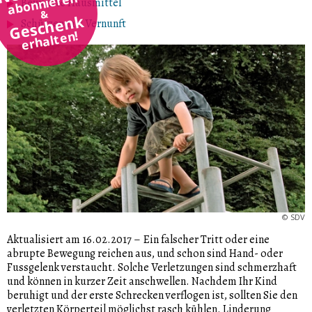
abonnieren
Bewährte Hausmittel
&
Geschenk
Schützen mit Vernunft
erhalten!
©
SDV
Aktualisiert am 16.02.2017
–
Ein falscher Tritt oder eine
abrupte Bewegung reichen aus, und schon sind Hand- oder
Fussgelenk verstaucht. Solche Verletzungen sind schmerzhaft
und können in kurzer Zeit anschwellen. Nachdem Ihr Kind
beruhigt und der erste Schrecken verflogen ist, sollten Sie den
verletzten Körperteil möglichst rasch kühlen. Linderung