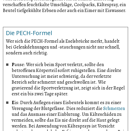
verschaffen feuchtkalte Umschläge, Coolpacks, Kältespray, ein
Beutel tiefgekühlte Erbsen oder auch ein Eimer mit Eiswasser.
Die PECH-Formel
Wer sich die PECH-Formel als Eselsbrücke merkt, handelt
bei Gelenkdehnungen und -stauchungen nicht nur schnell,
sondern auch richtig.
P
ause:
Wer sich beim Sport verletzt, sollte den
betroffenen Körperteil sofort ruhigstellen. Eine direkte
Untersuchung ist meist schwierig, da der verletzte
Bereich sehr schmerzt und geschwollen ist. Wie
gravierend die Sportverletzung ist, zeigt sich in der Regel
erst ein bis zwei Tage später.
E
is:
Durch Auflegen eines Eisbeutels kommt es zu einer
Verengung der Blutgefässe. Dies reduziert die
Schmerzen
und das Ausmass einer Einblutung. Um Kälteschäden zu
vermeiden, sollte das Eis nie direkt auf die Haut gelegt
werden. Bei Anwendung von Kältesprays ist Vorsicht