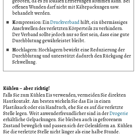
geboten, da es zu lokalen Erfrierungen kommen kann. Bei
offenen Wunden darf nicht mit Kältepackungen usw.
behandelt werden.
K
ompression:
Ein
Druckverband
hilft, ein übermässiges
Anschwellen des verletzten Körperteils zu verhindern.
Der Verband sollte jedoch nur so fest sein, dass eine gute
Durchblutung gewährleistet bleibt.
H
ochlagern:
Hochlagern bewirkt eine Reduzierung der
Durchblutung und unterstützt dadurch den Rückgang der
Schwellung.
Kühlen – aber richtig!
Falls Sie zum Kühlen Eis verwenden, vermeiden Sie direkten
Hautkontakt. Am besten wickeln Sie das Eis in einen
Plastiksack oder ein Handtuch, ehe Sie es auf die verletzte
Stelle legen. Weit anwenderfreundlicher sind in der
Drogerie
erhältliche Gelpackungen. Sie bleiben auch in gefrorenem
Zustand beweglich und passen sich der Gelenkform an. Kühlen
Sie die verletzte Stelle nicht länger als eine halbe Stunde.