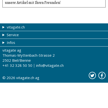
unsere Artikel mit Ihren Freunden!
vitagate.ch
Service
Gesund & schön
Infos
Themen von A-Z
Gutscheine
vitagate ag
Therapien von A-Z
Drogistenstern
Impressum
Thomas-Wyttenbach-Strasse 2
Gesundheit zum Hören
Drogeriesuche
Über uns
2502 Biel/Bienne
+41 32 328 50 50
info@vitagate.ch
Gesundheitstests
Partner-Drogerien
Nutzungsbestimmungen
Partner-Organisationen
Datenschutz
© 2026
vitagate.ch
ag
Kontakt
Werbung auf vitagate.ch