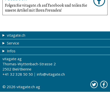
Folgen Sie vitagate.ch auf Facebook und teilen Sie
unsere Artikel mit Ihren Freunden!
vitagate.ch
Service
Gesund & schön
Infos
Themen von A-Z
Gutscheine
vitagate ag
Therapien von A-Z
Drogistenstern
Impressum
Thomas-Wyttenbach-Strasse 2
Gesundheit zum Hören
Drogeriesuche
Über uns
2502 Biel/Bienne
+41 32 328 50 50
info@vitagate.ch
Gesundheitstests
Partner-Drogerien
Nutzungsbestimmungen
Partner-Organisationen
Datenschutz
© 2026
vitagate.ch
ag
Kontakt
Werbung auf vitagate.ch