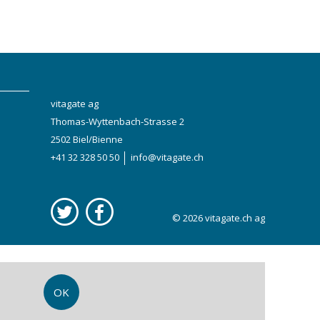
vitagate ag
Thomas-Wyttenbach-Strasse 2
2502 Biel/Bienne
+41 32 328 50 50
info@vitagate.ch
© 2026
vitagate.ch
ag
OK