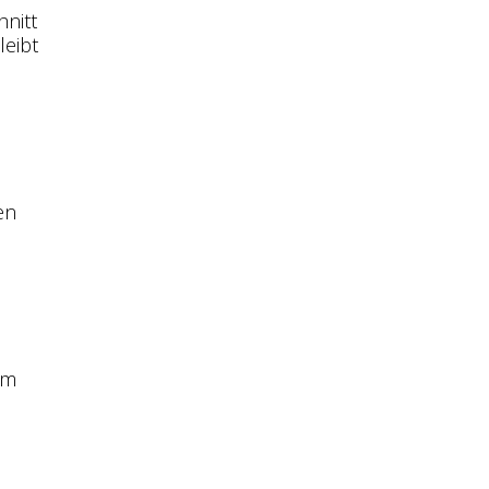
hnitt
leibt
en
em