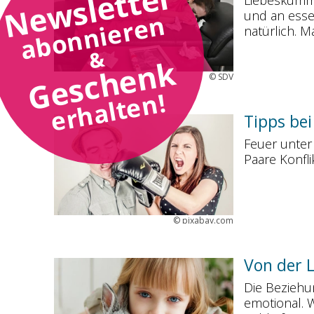
Newsletter
Liebeskumme
und an essen
abonnieren
natürlich. 
&
Geschenk
©
SDV
erhalten!
Tipps bei
Feuer unter 
Paare Konfli
©
pixabay.com
Von der 
Die Beziehu
emotional.