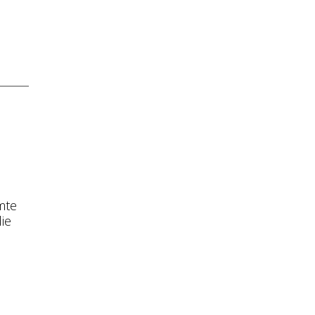
mte
ie