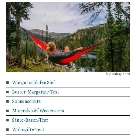
©
pixabay.com
Wie gut schlafen Sie?
Butter-Margarine-Test
Sonnenschutz
Mineralstoff-Wissenstest
Säure-Basen-Test
Wohngifte-Test