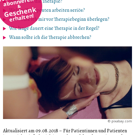
abonnieren
Wer bezahlt die Therapie?
&
Geschenk
Welche Therapeuten arbeiten seriös?
erhalten!
Was sollte ich mir vor Therapiebeginn überlegen?
Wie lange dauert eine Therapie in der Regel?
Wann sollte ich die Therapie abbrechen?
©
pixabay.com
Aktualisiert am 09.08.2018
–
Für Patientinnen und Patienten