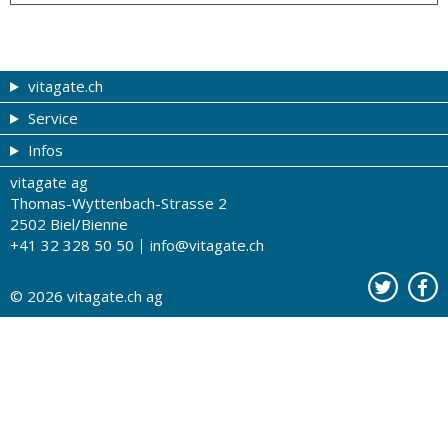
vitagate.ch
Service
Gesund & schön
Infos
Themen von A-Z
Gutscheine
vitagate ag
Therapien von A-Z
Drogistenstern
Impressum
Thomas-Wyttenbach-Strasse 2
Gesundheit zum Hören
Drogeriesuche
Über uns
2502 Biel/Bienne
+41 32 328 50 50
info@vitagate.ch
Gesundheitstests
Partner-Drogerien
Nutzungsbestimmungen
Partner-Organisationen
Datenschutz
© 2026
vitagate.ch
ag
Kontakt
Werbung auf vitagate.ch