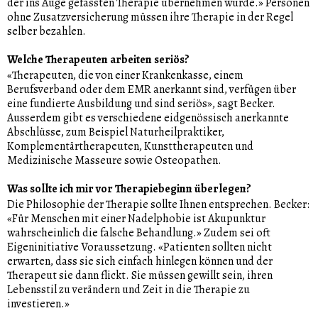
der ins Auge gefassten Therapie übernehmen würde.» Personen
ohne Zusatzversicherung müssen ihre Therapie in der Regel
selber bezahlen.
Welche Therapeuten arbeiten seriös?
«Therapeuten, die von einer Krankenkasse, einem
Berufsverband oder dem EMR anerkannt sind, verfügen über
eine fundierte Ausbildung und sind seriös», sagt Becker.
Ausserdem gibt es verschiedene eidgenössisch anerkannte
Abschlüsse, zum Beispiel Naturheilpraktiker,
Komplementärtherapeuten, Kunsttherapeuten und
Medizinische Masseure sowie Osteopathen.
Was sollte ich mir vor Therapiebeginn überlegen?
Die Philosophie der Therapie sollte Ihnen entsprechen. Becker:
«Für Menschen mit einer Nadelphobie ist Akupunktur
wahrscheinlich die falsche Behandlung.» Zudem sei oft
Eigeninitiative Voraussetzung. «Patienten sollten nicht
erwarten, dass sie sich einfach hinlegen können und der
Therapeut sie dann flickt. Sie müssen gewillt sein, ihren
Lebensstil zu verändern und Zeit in die Therapie zu
investieren.»