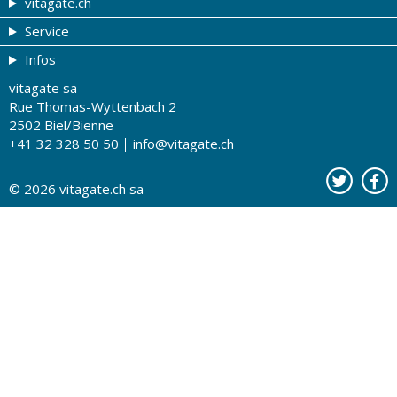
vitagate.ch
Service
Forme et beauté
Infos
Thèmes de A à Z
Coupons
vitagate sa
Thérapies
Tribune du droguiste
Impressum
Rue Thomas-Wyttenbach 2
La santé sur les ondes
Recherche de drogueries
Conditions d'utilisation
2502 Biel/Bienne
+41 32 328 50 50
info@vitagate.ch
Tests de santé
Drogueries partenaires
A notre sujet
Organisations partenaires
Protection des données
© 2026
vitagate.ch
sa
Contact
Publicité sur vitagate.ch