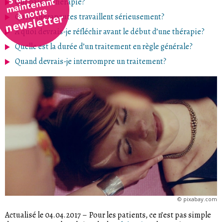
maintenant
Qui paie la thérapie?
à notre
newsletter
Quels thérapeutes travaillent sérieusement?
A quoi devrais-je réfléchir avant le début d’une thérapie?
Quelle est la durée d’un traitement en règle générale?
Quand devrais-je interrompre un traitement?
©
pixabay.com
Actualisé le 04.04.2017
–
Pour les patients, ce n’est pas simple