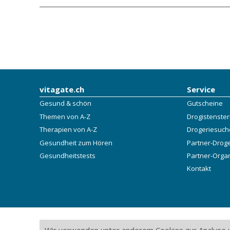
vitagate.ch
Service
Gesund & schön
Gutscheine
Themen von A-Z
Drogistenste
Therapien von A-Z
Drogeriesuch
Gesundheit zum Hören
Partner-Drog
Gesundheitstests
Partner-Orga
Kontakt