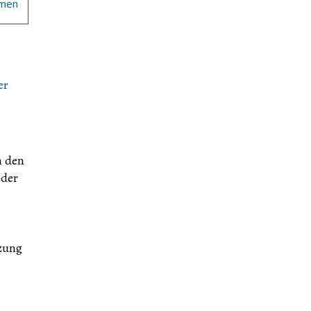
men
er
n den
oder
tzung