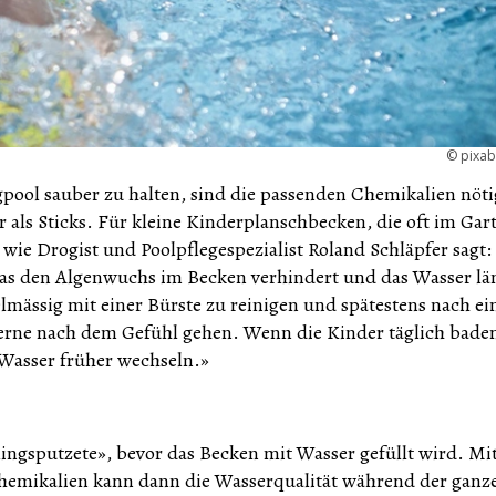
©
pixa
ol sauber zu halten, sind die passenden Chemikalien nöti
er als Sticks. Für kleine Kinderplanschbecken, die oft im Gar
e, wie Drogist und Poolpflegespezialist Roland Schläpfer sagt:
, das den Algenwuchs im Becken verhindert und das Wasser lä
elmässig mit einer Bürste zu reinigen und spätestens nach e
rne nach dem Gefühl gehen. Wenn die Kinder täglich baden,
 Wasser früher wechseln.»
ngsputzete», bevor das Becken mit Wasser gefüllt wird. Mi
Chemikalien kann dann die Wasserqualität während der ganz