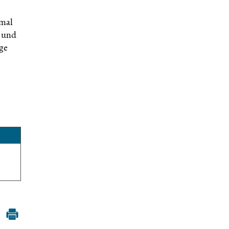
hmal
g und
ge