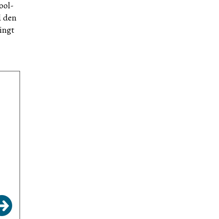
ool-
d den
ingt