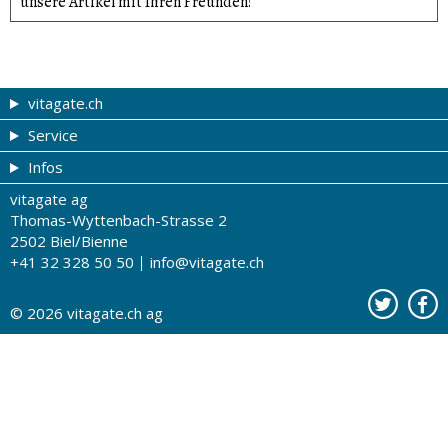
unsere Artikel mit Ihren Freunden!
vitagate.ch
Service
Gesund & schön
Infos
Themen von A-Z
Gutscheine
vitagate ag
Therapien von A-Z
Drogistenstern
Impressum
Thomas-Wyttenbach-Strasse 2
Gesundheit zum Hören
Drogeriesuche
Über uns
2502 Biel/Bienne
+41 32 328 50 50
info@vitagate.ch
Gesundheitstests
Partner-Drogerien
Nutzungsbestimmungen
Partner-Organisationen
Datenschutz
© 2026
vitagate.ch
ag
Kontakt
Werbung auf vitagate.ch