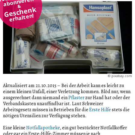
abonnieren
&
Geschenk
erhalten!
©
pixabay.com
Aktualisiert am 21.10.2015
–
Bei der Arbeit kann es leicht zu
einem kleinen Unfall, einer Verletzung kommen. Blöd nur, wenn
ausgerechnet dann niemand ein
Pflaster
zur Hand hat oder der
Verbandskasten unauffindbar ist. Laut Schweizer
Arbeitsgesetz müssen in Betrieben für die
Erste Hilfe
stets die
nötigen Utensilien zur Verfügung stehen.
Eine kleine
Notfallapotheke
, ein gut bestückter Notfallkoffer
oder gar ein Erste-Hilfe-Zimmer müssen je nach