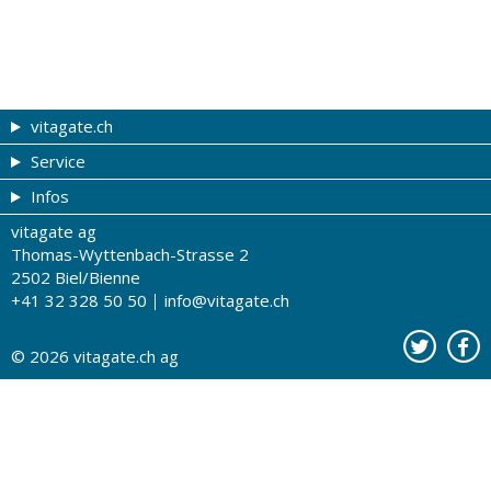
vitagate.ch
Service
Gesund & schön
Infos
Themen von A-Z
Gutscheine
vitagate ag
Therapien von A-Z
Drogistenstern
Impressum
Thomas-Wyttenbach-Strasse 2
Gesundheit zum Hören
Drogeriesuche
Über uns
2502 Biel/Bienne
+41 32 328 50 50
info@vitagate.ch
Gesundheitstests
Partner-Drogerien
Nutzungsbestimmungen
Partner-Organisationen
Datenschutz
© 2026
vitagate.ch
ag
Kontakt
Werbung auf vitagate.ch