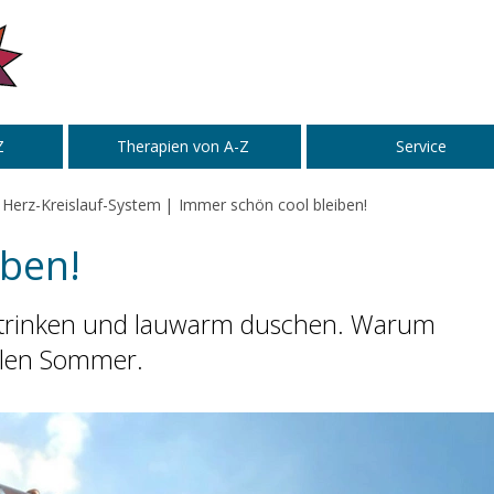
Z
Therapien von A-Z
Service
Herz-Kreislauf-System
Immer schön cool bleiben!
iben!
ee trinken und lauwarm duschen. Warum
oolen Sommer.