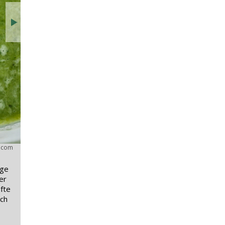
.com
Das Rezept gegen starkes Schwitzen?
ige
Schwitzen gehört zum Temperaturregulierungsmechanismu
er
überhitzen. Salbei, etwa als spagyrischen Spray, Tee oder
fte
reguliert und reduziert.
ich