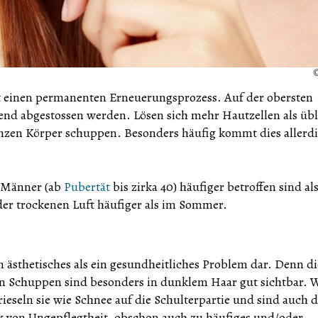
t einen permanenten Erneuerungsprozess. Auf der obersten
fend abgestossen werden. Lösen sich mehr Hautzellen als übl
zen Körper schuppen. Besonders häufig kommt dies allerd
d Männer (ab
Pubertät
bis zirka 40) häufiger betroffen sind al
er trockenen Luft häufiger als im Sommer.
n ästhetisches als ein gesundheitliches Problem dar. Denn di
hen Schuppen sind besonders in dunklem Haar gut sichtbar.
ieseln sie wie Schnee auf die Schulterpartie und sind auch 
 von Ungepflegtheit, obschon auch zu häufiges und/oder