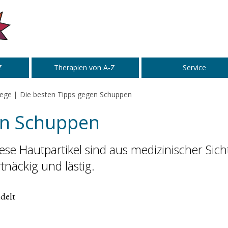
Z
Therapien von A-Z
Service
lege
Die besten Tipps gegen Schuppen
en Schuppen
se Hautpartikel sind aus medizinischer Sicht
rtnäckig und lästig.
delt