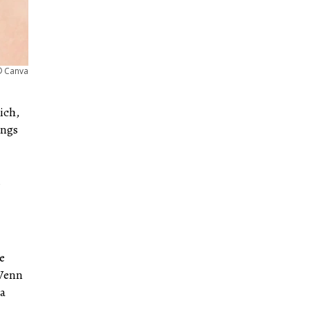
©
Canva
ich,
ings
s
e
 Wenn
da