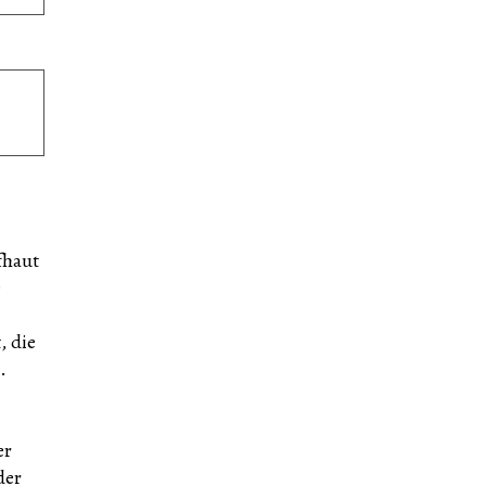
fhaut
e
, die
.
er
der