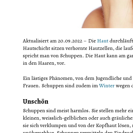
Aktualisiert am 20.09.2022
–
Die
Haut
durchläuf
Hautschicht sitzen verhornte Hautzellen, die lau
spricht man von Schuppen. Die Haut kann am gan
in den Haaren, vor.
Ein lästiges Phänomen, von dem Jugendliche un
Frauen. Schuppen sind zudem im
Winter
wegen d
Unschön
Schuppen sind meist harmlos. Sie stellen mehr ei
kleinen, weisslich-gelblichen oder auch gräulic
sie sich verklumpen und von der Kopfhaut lösen, r
unübersehbar. Schuppen vermitteln den Eindruck