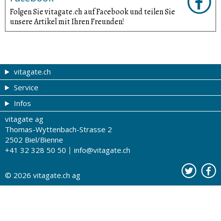
Folgen Sie vitagate.ch auf Facebook und teilen Sie
unsere Artikel mit Ihren Freunden!
vitagate.ch
Service
Gesund & schön
Infos
Themen von A-Z
Gutscheine
vitagate ag
Therapien von A-Z
Drogistenstern
Impressum
Thomas-Wyttenbach-Strasse 2
Gesundheit zum Hören
Drogeriesuche
Über uns
2502 Biel/Bienne
+41 32 328 50 50
info@vitagate.ch
Gesundheitstests
Partner-Drogerien
Nutzungsbestimmungen
Partner-Organisationen
Datenschutz
© 2026
vitagate.ch
ag
Kontakt
Werbung auf vitagate.ch