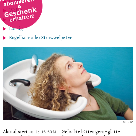
abonnieren
Glatt
&
Geschenk
Wellig
erhalten!
Kraus
Lockig
Engelhaar oder Struwwelpeter
©
SDV
Aktualisiert am 14.12.2021
–
Gelockte hätten gerne glatte