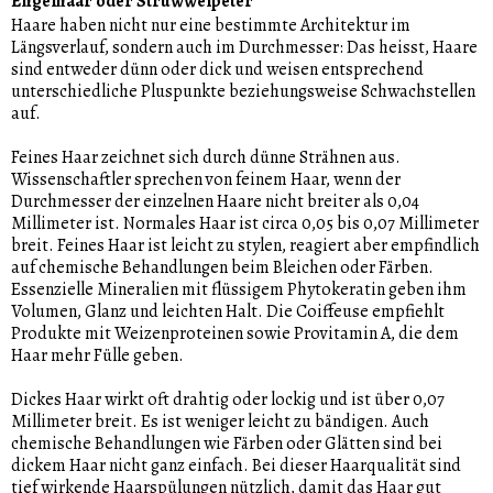
Engelhaar oder Struwwelpeter
Haare haben nicht nur eine bestimmte Architektur im
Längsverlauf, sondern auch im Durchmesser: Das heisst, Haare
sind entweder dünn oder dick und weisen entsprechend
unterschiedliche Pluspunkte beziehungsweise Schwachstellen
auf.
Feines Haar zeichnet sich durch dünne Strähnen aus.
Wissenschaftler sprechen von feinem Haar, wenn der
Durchmesser der einzelnen Haare nicht breiter als 0,04
Millimeter ist. Normales Haar ist circa 0,05 bis 0,07 Millimeter
breit. Feines Haar ist leicht zu stylen, reagiert aber empfindlich
auf chemische Behandlungen beim Bleichen oder Färben.
Essenzielle Mineralien mit flüssigem Phytokeratin geben ihm
Volumen, Glanz und leichten Halt. Die Coiffeuse empfiehlt
Produkte mit Weizenproteinen sowie Provitamin A, die dem
Haar mehr Fülle geben.
Dickes Haar wirkt oft drahtig oder lockig und ist über 0,07
Millimeter breit. Es ist weniger leicht zu bändigen. Auch
chemische Behandlungen wie Färben oder Glätten sind bei
dickem Haar nicht ganz einfach. Bei dieser Haarqualität sind
tief wirkende Haarspülungen nützlich, damit das Haar gut