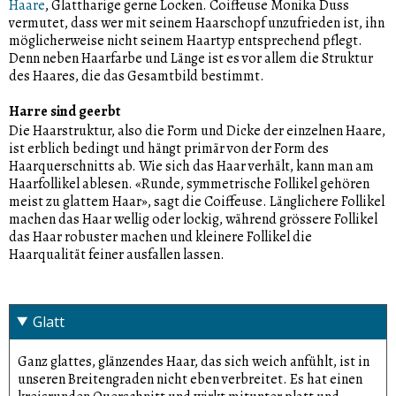
Haare
, Glattharige gerne Locken. Coiffeuse Monika Duss
vermutet, dass wer mit seinem Haarschopf unzufrieden ist, ihn
möglicherweise nicht seinem Haartyp entsprechend pflegt.
Denn neben Haarfarbe und Länge ist es vor allem die Struktur
des Haares, die das Gesamtbild bestimmt.
Harre sind geerbt
Die Haarstruktur, also die Form und Dicke der einzelnen Haare,
ist erblich bedingt und hängt primär von der Form des
Haarquerschnitts ab. Wie sich das Haar verhält, kann man am
Haarfollikel ablesen. «Runde, symmetrische Follikel gehören
meist zu glattem Haar», sagt die Coiffeuse. Länglichere Follikel
machen das Haar wellig oder lockig, während grössere Follikel
das Haar robuster machen und kleinere Follikel die
Haarqualität feiner ausfallen lassen.
Glatt
Ganz glattes, glänzendes Haar, das sich weich anfühlt, ist in
unseren Breitengraden nicht eben verbreitet. Es hat einen