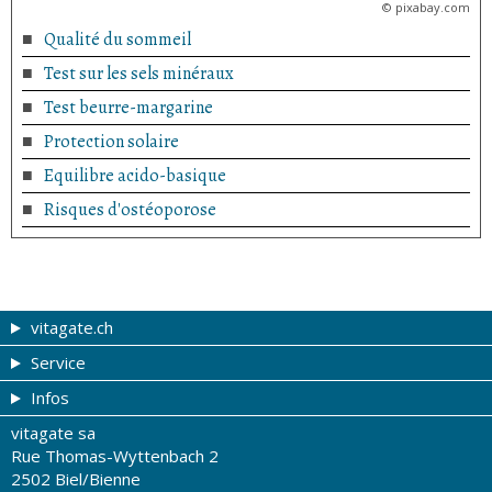
©
pixabay.com
Qualité du sommeil
Test sur les sels minéraux
Test beurre-margarine
Protection solaire
Equilibre acido-basique
Risques d'ostéoporose
vitagate.ch
Service
Forme et beauté
Infos
Thèmes de A à Z
Coupons
vitagate sa
Thérapies
Tribune du droguiste
Impressum
Rue Thomas-Wyttenbach 2
La santé sur les ondes
Recherche de drogueries
Conditions d'utilisation
2502 Biel/Bienne