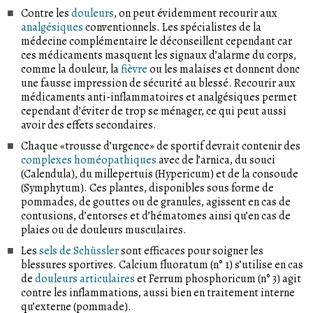
Contre les
douleurs
, on peut évidemment recourir aux
analgésiques
conventionnels. Les spécialistes de la
médecine complémentaire le déconseillent cependant car
ces médicaments masquent les signaux d’alarme du corps,
comme la douleur, la
fièvre
ou les malaises et donnent donc
une fausse impression de sécurité au blessé. Recourir aux
médicaments anti-inflammatoires et analgésiques permet
cependant d’éviter de trop se ménager, ce qui peut aussi
avoir des effets secondaires.
Chaque «trousse d’urgence» de sportif devrait contenir des
complexes homéopathiques
avec de l’arnica, du souci
(Calendula), du millepertuis (Hypericum) et de la consoude
(Symphytum). Ces plantes, disponibles sous forme de
pommades, de gouttes ou de granules, agissent en cas de
contusions, d’entorses et d’hématomes ainsi qu’en cas de
plaies ou de douleurs musculaires.
Les
sels de Schüssler
sont efficaces pour soigner les
blessures sportives. Calcium fluoratum (n° 1) s’utilise en cas
de
douleurs articulaires
et Ferrum phosphoricum (n° 3) agit
contre les inflammations, aussi bien en traitement interne
qu’externe (pommade).