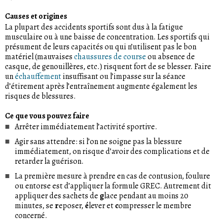
Causes et origines
La plupart des accidents sportifs sont dus à la fatigue
musculaire ou à une baisse de concentration. Les sportifs qui
présument de leurs capacités ou qui n’utilisent pas le bon
matériel (mauvaises
chaussures de course
ou absence de
casque, de genouillères, etc.) risquent fort de se blesser. Faire
un
échauffement
insuffisant ou l’impasse sur la séance
d’étirement après l’entraînement augmente également les
risques de blessures.
Ce que vous pouvez faire
Arrêter immédiatement l’activité sportive.
Agir sans attendre: si l’on ne soigne pas la blessure
immédiatement, on risque d’avoir des complications et de
retarder la guérison.
La première mesure à prendre en cas de contusion, foulure
ou entorse est d’appliquer la formule GREC. Autrement dit
appliquer des sachets de
g
lace pendant au moins 20
minutes, se
r
eposer,
é
lever et
c
ompresser le membre
concerné.