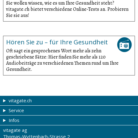
Sie wollen wissen, wie es um Ihre Gesundheit steht?
vitagate.ch bietet verschiedene Online-Tests an. Probieren
Sie sie aus!
Hören Sie zu – für Ihre Gesundheit
Oft sagt ein gesprochenes Wort mehr als zehn
geschriebene Sätze: Hier finden Sie mehr als 120
Audiobeiträge zu verschiedenen Themen rund um Ihre
Gesundheit.
vitagate.ch
Service
Gesund & schön
Infos
Themen von A-Z
Gutscheine
vitagate ag
Therapien von A-Z
Drogistenstern
Impressum
Thomas-Wyttenbach-Strasse 2