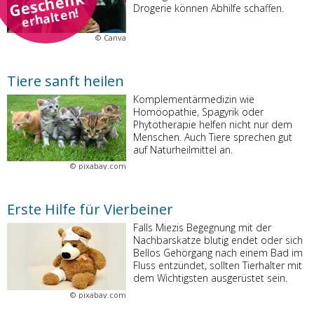
Geschenk
Drogerie können Abhilfe schaffen.
erhalten!
©
Canva
Tiere sanft heilen
Komplementärmedizin wie
Homöopathie, Spagyrik oder
Phytotherapie helfen nicht nur dem
Menschen. Auch Tiere sprechen gut
auf Naturheilmittel an.
©
pixabay.com
Erste Hilfe für Vierbeiner
Falls Miezis Begegnung mit der
Nachbarskatze blutig endet oder sich
Bellos Gehörgang nach einem Bad im
Fluss entzündet, sollten Tierhalter mit
dem Wichtigsten ausgerüstet sein.
©
pixabay.com