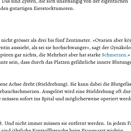
n. Das sind Zysten, die sich unabhängig von der eigentlichen
u den gutartigen Eierstocktumoren.
 nicht grösser als drei bis fünf Zentimeter. «Ovarien aber k
tin aussieht, als sei sie hochschwanger», sagt der Gynäkolo
spüren gar nichts, die Mehrheit aber hat starke
Schmerzen
.»
önnte sein, dass durch das Platzen gefährliche innere Blutung
gene Achse dreht (Stieldrehung). Sie kann dabei die Blutgefä
terbauchschmerzen. Ausgelöst wird eine Stieldrehung oft du
ne müssen sofort ins Spital und möglicherweise operiert werd
t. Und nicht immer müssen sie entfernt werden. In jedem Fa
b sind jährliche Kontrollbesuche beim Frauenarzt wichtig.