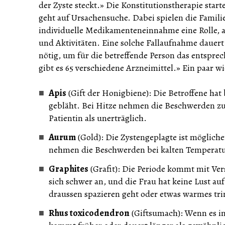
der Zyste steckt.» Die Konstitutionstherapie sta
geht auf Ursachensuche. Dabei spielen die Famil
individuelle Medikamenteneinnahme eine Rolle, ab
und Aktivitäten. Eine solche Fallaufnahme dauert 
nötig, um für die betreffende Person das entspre
gibt es 65 verschiedene Arzneimittel.» Ein paar wi
Apis
(Gift der Honigbiene): Die Betroffene ha
gebläht. Bei Hitze nehmen die Beschwerden z
Patientin als unerträglich.
Aurum
(Gold): Die Zystengeplagte ist möglich
nehmen die Beschwerden bei kalten Temperatu
Graphites
(Grafit): Die Periode kommt mit Ver
sich schwer an, und die Frau hat keine Lust a
draussen spazieren geht oder etwas warmes tr
Rhus toxicodendron
(Giftsumach): Wenn es in 