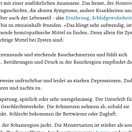
rtet mit einer ausführlichen Anamnese. Das heisst, der Homö
iengeschichte, die akuten Symptome, andere Krankheiten und
er auch der Lebensstil - also
Ernährung
,
Schlafgewohnheit
bis zu zweieinhalb Stunden. «Das klingt sehr aufwendig, ist
chende homöopathische Mittel zu finden. Denn allein für Zy
chtige Mittel bei Zysten sind:
t brennende und stechende Bauchschmerzen und fühlt sich
u. Berührungen und Druck in der Bauchregion empfindet di
erweise unfruchtbar und leidet an starken Depressionen. Z
ren und nachts zu.
spätung, spärlich oder sehr unregelmässig. Der Unterleib fü
uf Geschlechtsverkehr. Die Schmerzen nehmen ab, sobald sie
inkt. Schlecht bekommen ihr Bettwärme oder Zugluft.
der Schamregion juckt. Die Menstruation ist stärker als son