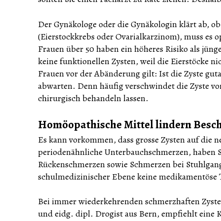
Der Gynäkologe oder die Gynäkologin klärt ab, ob 
(Eierstockkrebs oder Ovarialkarzinom), muss es 
Frauen über 50 haben ein höheres Risiko als jün
keine funktionellen Zysten, weil die Eierstöcke n
Frauen vor der Abänderung gilt: Ist die Zyste guta
abwarten. Denn häufig verschwindet die Zyste von 
chirurgisch behandeln lassen.
Homöopathische Mittel lindern Bes
Es kann vorkommen, dass grosse Zysten auf die n
periodenähnliche Unterbauchschmerzen, haben Sc
Rückenschmerzen sowie Schmerzen bei Stuhlgan
schulmedizinischer Ebene keine medikamentöse T
Bei immer wiederkehrenden schmerzhaften Zyste
und eidg. dipl. Drogist aus Bern, empfiehlt eine 