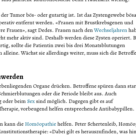
der Tumor bös- oder gutartig ist. Ist das Zystengewebe bösa
operativ entfernt werden. «Frauen mit Brustkrebsgenen und
gere Frauen», sagt Dedes. Frauen nach den
Wechseljahren
ha
icht mehr aktiv sind. Deshalb werden diese Zysten operiert. B
rtig, sollte die Patientin zwei bis drei Monatsblutungen
alleine. Wächst sie allerdings weiter, muss sich die Betroff
chwerden
ebenliegenden Organe drücken. Betroffene spüren dann star
hmierblutungen oder die Periode bleibt aus. Auch
g oder beim
Sex
sind möglich. Dagegen gibt es auf
herapie, vorbeugend helfen entsprechende Antibabypillen.
n kann die
Homöopathie
helfen. Peter Schertenleib, Homö
Konstitutionstherapie: «Dabei gilt es herauszufinden, was hi