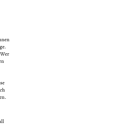
önnen
ge.
 Wer
en
sse
rch
en.
ll