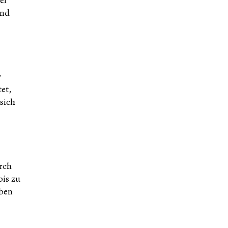
und
r
et,
sich
rch
bis zu
aben