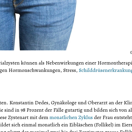
arialzysten können als Nebenwirkungen einer Hormontherap
gigen Hormonschwankungen, Stress,
Schilddrüsenerkrankun
sten. Konstantin Dedes, Gynäkologe und Oberarzt an der Kli
e sind in 98 Prozent der Fälle gutartig und bilden sich von al
iese Zystenart mit dem
monatlichen Zyklus
der Frau entsteht
ldet sich einmal monatlich ein Eibläschen (Follikel) im Eier
ung platzt der maximal zwei bis drei Zentimeter grosse Follik