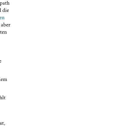
opath
 die
en
 aber
sten
e
udem
hlt
st,