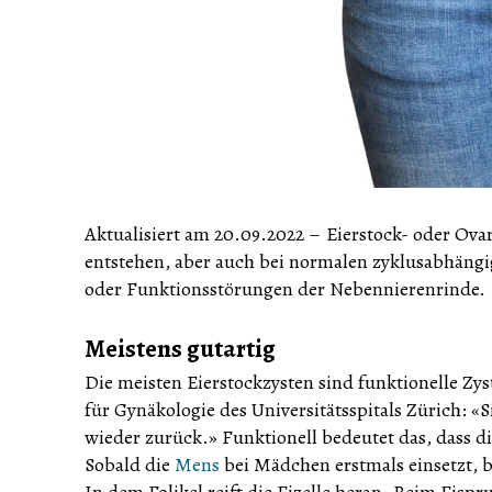
Aktualisiert am 20.09.2022
–
Eierstock- oder Ov
entstehen, aber auch bei normalen zyklusabhän
oder Funktionsstörungen der Nebennierenrinde.
Meistens gutartig
Die meisten Eierstockzysten sind funktionelle Zy
für Gynäkologie des Universitätsspitals Zürich: «Si
wieder zurück.» Funktionell bedeutet das, dass d
Sobald die
Mens
bei Mädchen erstmals einsetzt, bi
In dem Folikel reift die Eizelle heran. Beim Eispr