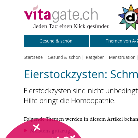
Zum Inhalt springen
Gesund & schön
Themen von A-
Startseite
Gesund & schön
Ratgeber
Menstruation
Eierstockzysten: Schm
Eierstockzysten sind nicht unbeding
Hilfe bringt die Homöopathie.
Folgende Themen werden in diesem Artikel behan
Meistens gutartig