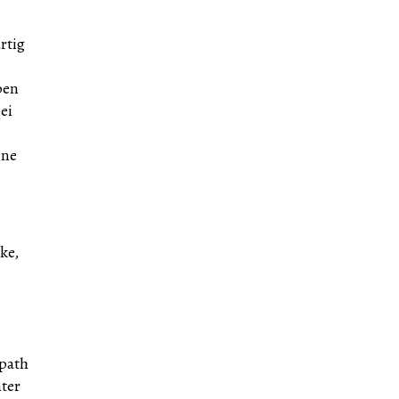
rtig
ben
ei
ene
ke,
opath
nter