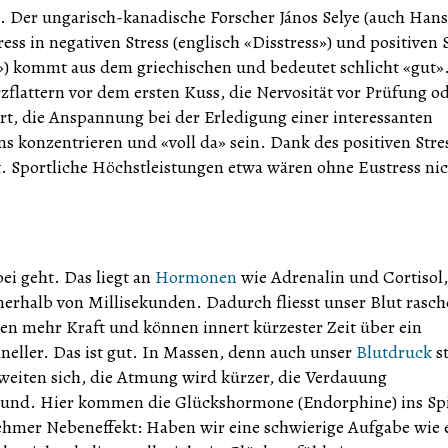
s. Der ungarisch-kanadische Forscher János Selye (auch Hans
tress in negativen Stress (englisch «Disstress») und positiven 
e») kommt aus dem griechischen und bedeutet schlicht «gut»
erzflattern vor dem ersten Kuss, die Nervosität vor Prüfung o
rt, die Anspannung bei der Erledigung einer interessanten
ns konzentrieren und «voll da» sein. Dank des positiven Stre
t. Sportliche Höchstleistungen etwa wären ohne Eustress ni
bei geht. Das liegt an
Hormonen
wie Adrenalin und Cortisol,
nerhalb von Millisekunden. Dadurch fliesst unser Blut rasch
en mehr Kraft und können innert kürzester Zeit über ein
eller. Das ist gut. In Massen, denn auch unser
Blutdruck
st
weiten sich, die Atmung wird kürzer, die Verdauung
esund. Hier kommen die Glückshormone (Endorphine) ins Spi
ehmer Nebeneffekt: Haben wir eine schwierige Aufgabe wie 