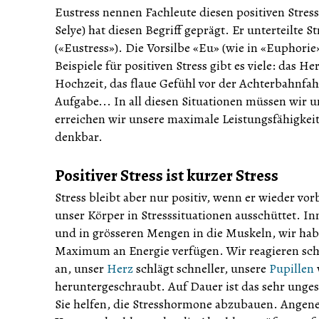
Eustress nennen Fachleute diesen positiven Stres
Selye) hat diesen Begriff geprägt. Er unterteilte S
(«Eustress»). Die Vorsilbe «Eu» (wie in «Euphori
Beispiele für positiven Stress gibt es viele: das H
Hochzeit, das flaue Gefühl vor der Achterbahnfah
Aufgabe... In all diesen Situationen müssen wir u
erreichen wir unsere maximale Leistungsfähigkei
denkbar.
Positiver Stress ist kurzer Stress
Stress bleibt aber nur positiv, wenn er wieder vor
unser Körper in Stresssituationen ausschüttet. In
und in grösseren Mengen in die Muskeln, wir hab
Maximum an Energie verfügen. Wir reagieren schn
an, unser
Herz
schlägt schneller, unsere
Pupillen
heruntergeschraubt. Auf Dauer ist das sehr ung
Sie helfen, die Stresshormone abzubauen. Angen