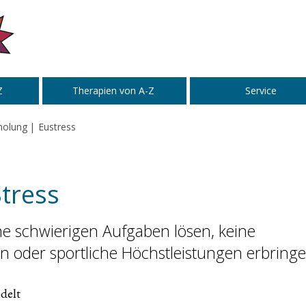
Z
Therapien von A-Z
Service
holung
Eustress
Stress
e schwierigen Aufgaben lösen, keine
n oder sportliche Höchstleistungen erbringe
delt