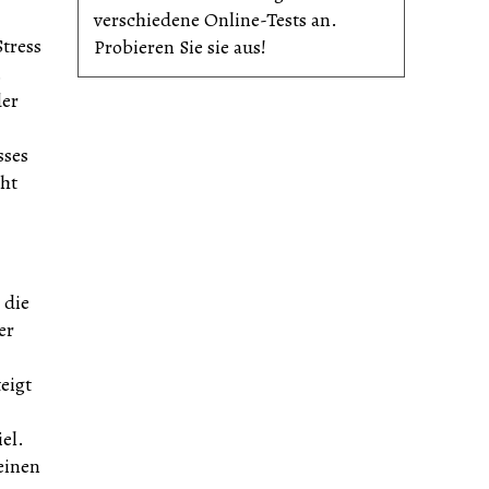
verschiedene Online-Tests an.
Stress
Probieren Sie sie aus!
.
der
sses
cht
 die
er
eigt
el.
einen