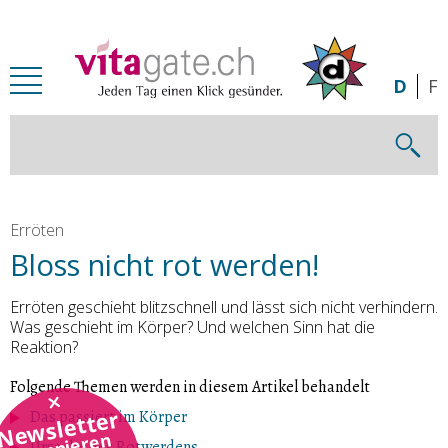
Zum Inhalt springen
D
F
Erröten
Bloss nicht rot werden!
Erröten geschieht blitzschnell und lässt sich nicht verhindern.
Was geschieht im Körper? Und welchen Sinn hat die
Reaktion?
Folgende Themen werden in diesem Artikel behandelt
Newsletter
Das passiert im Körper
abonnieren
Ursache des Rotwerdens