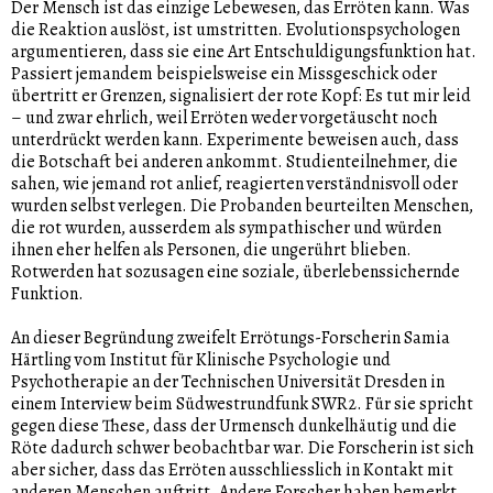
Der Mensch ist das einzige Lebewesen, das Erröten kann. Was
die Reaktion auslöst, ist umstritten. Evolutionspsychologen
argumentieren, dass sie eine Art Entschuldigungsfunktion hat.
Passiert jemandem beispielsweise ein Missgeschick oder
übertritt er Grenzen, signalisiert der rote Kopf: Es tut mir leid
– und zwar ehrlich, weil Erröten weder vorgetäuscht noch
unterdrückt werden kann. Experimente beweisen auch, dass
die Botschaft bei anderen ankommt. Studienteilnehmer, die
sahen, wie jemand rot anlief, reagierten verständnisvoll oder
wurden selbst verlegen. Die Probanden beurteilten Menschen,
die rot wurden, ausserdem als sympathischer und würden
ihnen eher helfen als Personen, die ungerührt blieben.
Rotwerden hat sozusagen eine soziale, überlebenssichernde
Funktion.
An dieser Begründung zweifelt Errötungs-Forscherin Samia
Härtling vom Institut für Klinische Psychologie und
Psychotherapie an der Technischen Universität Dresden in
einem Interview beim Südwestrundfunk SWR2. Für sie spricht
gegen diese These, dass der Urmensch dunkelhäutig und die
Röte dadurch schwer beobachtbar war. Die Forscherin ist sich
aber sicher, dass das Erröten ausschliesslich in Kontakt mit
anderen Menschen auftritt. Andere Forscher haben bemerkt,