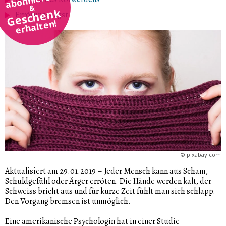
&
Geschenk
Errötungsangst
erhalten!
©
pixabay.com
Aktualisiert am 29.01.2019
–
Jeder Mensch kann aus Scham,
Schuldgefühl oder Ärger erröten. Die Hände werden kalt, der
Schweiss bricht aus und für kurze Zeit fühlt man sich schlapp.
Den Vorgang bremsen ist unmöglich.
Eine amerikanische Psychologin hat in einer Studie