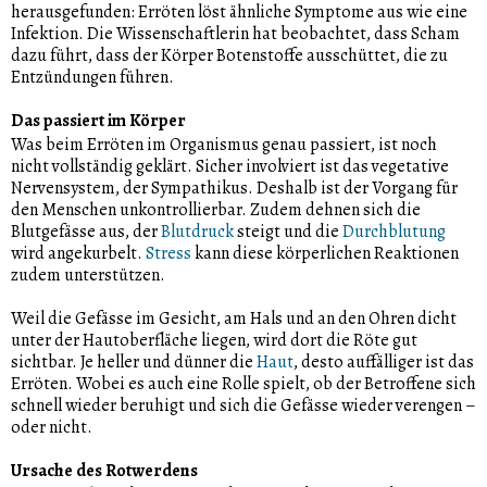
herausgefunden: Erröten löst ähnliche Symptome aus wie eine
Infektion. Die Wissenschaftlerin hat beobachtet, dass Scham
dazu führt, dass der Körper Botenstoffe ausschüttet, die zu
Entzündungen führen.
Das passiert im Körper
Was beim Erröten im Organismus genau passiert, ist noch
nicht vollständig geklärt. Sicher involviert ist das vegetative
Nervensystem, der Sympathikus. Deshalb ist der Vorgang für
den Menschen unkontrollierbar. Zudem dehnen sich die
Blutgefässe aus, der
Blutdruck
steigt und die
Durchblutung
wird angekurbelt.
Stress
kann diese körperlichen Reaktionen
zudem unterstützen.
Weil die Gefässe im Gesicht, am Hals und an den Ohren dicht
unter der Hautoberfläche liegen, wird dort die Röte gut
sichtbar. Je heller und dünner die
Haut
, desto auffälliger ist das
Erröten. Wobei es auch eine Rolle spielt, ob der Betroffene sich
schnell wieder beruhigt und sich die Gefässe wieder verengen –
oder nicht.
Ursache des Rotwerdens