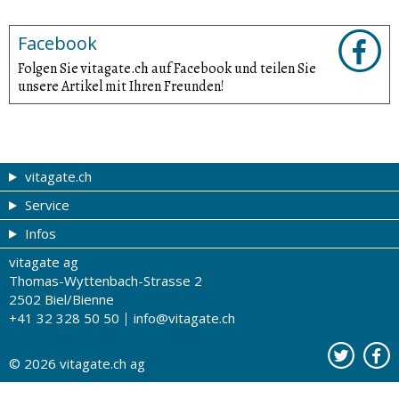
Facebook
Folgen Sie vitagate.ch auf Facebook und teilen Sie
unsere Artikel mit Ihren Freunden!
vitagate.ch
Service
Gesund & schön
Infos
Themen von A-Z
Gutscheine
vitagate ag
Therapien von A-Z
Drogistenstern
Impressum
Thomas-Wyttenbach-Strasse 2
Gesundheit zum Hören
Drogeriesuche
Über uns
2502 Biel/Bienne
+41 32 328 50 50
info@vitagate.ch
Gesundheitstests
Partner-Drogerien
Nutzungsbestimmungen
Partner-Organisationen
Datenschutz
© 2026
vitagate.ch
ag
Kontakt
Werbung auf vitagate.ch