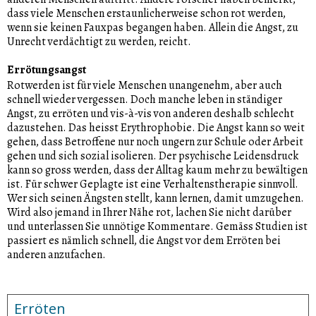
dass viele Menschen erstaunlicherweise schon rot werden,
wenn sie keinen Fauxpas begangen haben. Allein die Angst, zu
Unrecht verdächtigt zu werden, reicht.
Errötungsangst
Rotwerden ist für viele Menschen unangenehm, aber auch
schnell wieder vergessen. Doch manche leben in ständiger
Angst, zu erröten und vis-à-vis von anderen deshalb schlecht
dazustehen. Das heisst Erythrophobie. Die Angst kann so weit
gehen, dass Betroffene nur noch ungern zur Schule oder Arbeit
gehen und sich sozial isolieren. Der psychische Leidensdruck
kann so gross werden, dass der Alltag kaum mehr zu bewältigen
ist. Für schwer Geplagte ist eine Verhaltenstherapie sinnvoll.
Wer sich seinen Ängsten stellt, kann lernen, damit umzugehen.
Wird also jemand in Ihrer Nähe rot, lachen Sie nicht darüber
und unterlassen Sie unnötige Kommentare. Gemäss Studien ist
passiert es nämlich schnell, die Angst vor dem Erröten bei
anderen anzufachen.
Erröten