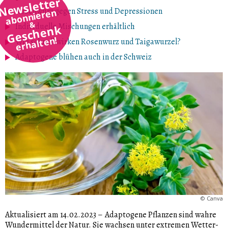
Newsletter
Rosenwurz gegen Stress und Depressionen
abonnieren
&
Individuelle Mischungen erhältlich
Geschenk
erhalten!
Wie schnell wirken Rosenwurz und Taigawurzel?
Adaptogene blühen auch in der Schweiz
©
Canva
Aktualisiert am 14.02.2023
–
Adaptogene Pflanzen sind wahre
Wundermittel der Natur. Sie wachsen unter extremen Wetter-