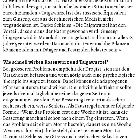
Abwehrkräfte zu stärken. Darko Schleiss: «Diese Kombination
hilft besonders gut, um sich in belastenden Situationen besser
zurechtzufinden.» Taigawurzel ist das russische Äquivalent
zum Ginseng, der aus der chinesischen Medizin nicht
wegzudenken ist. Darko Schleiss: «Die Taigawurzel hat den
Vorteil, dass sie aus der Natur gewonnen wird. Ginseng
hingegen wird in Monokulturen angebaut und kann nur alle 7-8
Jahre geerntet werden. Das macht ihn teuer und die Pflanzen
können zudem mit Dünger und Pestiziden belastet sein.»
Wie schnell wirken Rosenwurz und Taigawurzel?
Bei grösseren Problemen empfiehlt der Drogist, sich mit den
Ursachen zu befassen und wenn nötig auch eine psychologische
Therapie ins Auge zu fassen. Dabei können die adaptogenen
Pflanzen unterstützend wirken. Die individuelle Tinktur sollte
jeweils dreimal täglich über einen längeren Zeitraum
eingenommen werden. Eine Besserung trete oftmals schon
recht rasch ein, weiss Schleiss. Als Faustregel nennt er folgende
Formel: «Wenn das Problem erst eine Woche alt ist, kann die
Besserung manchmal schon nach einem Tag eintreten. Wenn
das Problem seit einem Monat besteht, dauert es eine Woche.
Wenn es schon ein Jahr besteht, dauert es einen Monat.»
Darum rät Schleiss, bei Stress und psychischen Belastungen