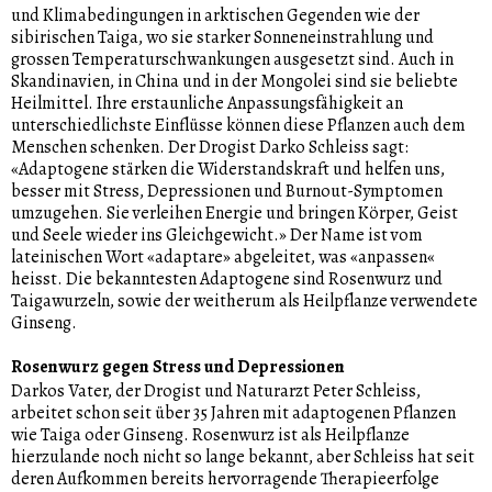
und Klimabedingungen in arktischen Gegenden wie der
sibirischen Taiga, wo sie starker Sonneneinstrahlung und
grossen Temperaturschwankungen ausgesetzt sind. Auch in
Skandinavien, in China und in der Mongolei sind sie beliebte
Heilmittel. Ihre erstaunliche Anpassungsfähigkeit an
unterschiedlichste Einflüsse können diese Pflanzen auch dem
Menschen schenken. Der Drogist Darko Schleiss sagt:
«Adaptogene stärken die Widerstandskraft und helfen uns,
besser mit Stress, Depressionen und Burnout-Symptomen
umzugehen. Sie verleihen Energie und bringen Körper, Geist
und Seele wieder ins Gleichgewicht.» Der Name ist vom
lateinischen Wort «adaptare» abgeleitet, was «anpassen«
heisst. Die bekanntesten Adaptogene sind Rosenwurz und
Taigawurzeln, sowie der weitherum als Heilpflanze verwendete
Ginseng.
Rosenwurz gegen Stress und Depressionen
Darkos Vater, der Drogist und Naturarzt Peter Schleiss,
arbeitet schon seit über 35 Jahren mit adaptogenen Pflanzen
wie Taiga oder Ginseng. Rosenwurz ist als Heilpflanze
hierzulande noch nicht so lange bekannt, aber Schleiss hat seit
deren Aufkommen bereits hervorragende Therapieerfolge