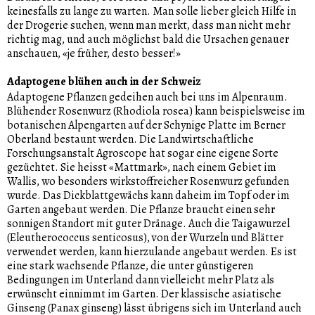
keinesfalls zu lange zu warten. Man solle lieber gleich Hilfe in
der Drogerie suchen, wenn man merkt, dass man nicht mehr
richtig mag, und auch möglichst bald die Ursachen genauer
anschauen, «je früher, desto besser!»
Adaptogene blühen auch in der Schweiz
Adaptogene Pflanzen gedeihen auch bei uns im Alpenraum.
Blühender Rosenwurz (Rhodiola rosea) kann beispielsweise im
botanischen Alpengarten auf der Schynige Platte im Berner
Oberland bestaunt werden. Die Landwirtschaftliche
Forschungsanstalt Agroscope hat sogar eine eigene Sorte
gezüchtet. Sie heisst «Mattmark», nach einem Gebiet im
Wallis, wo besonders wirkstoffreicher Rosenwurz gefunden
wurde. Das Dickblattgewächs kann daheim im Topf oder im
Garten angebaut werden. Die Pflanze braucht einen sehr
sonnigen Standort mit guter Dränage. Auch die Taigawurzel
(Eleutherococcus senticosus), von der Wurzeln und Blätter
verwendet werden, kann hierzulande angebaut werden. Es ist
eine stark wachsende Pflanze, die unter günstigeren
Bedingungen im Unterland dann vielleicht mehr Platz als
erwünscht einnimmt im Garten. Der klassische asiatische
Ginseng (Panax ginseng) lässt übrigens sich im Unterland auch