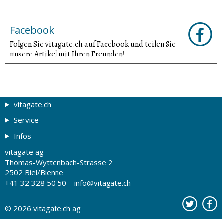
Facebook
Folgen Sie vitagate.ch auf Facebook und teilen Sie
unsere Artikel mit Ihren Freunden!
vitagate.ch
Service
Gesund & schön
Infos
Themen von A-Z
Gutscheine
vitagate ag
Therapien von A-Z
Drogistenstern
Impressum
Thomas-Wyttenbach-Strasse 2
Gesundheit zum Hören
Drogeriesuche
Über uns
2502 Biel/Bienne
+41 32 328 50 50
info@vitagate.ch
Gesundheitstests
Partner-Drogerien
Nutzungsbestimmungen
Partner-Organisationen
Datenschutz
© 2026
vitagate.ch
ag
Kontakt
Werbung auf vitagate.ch