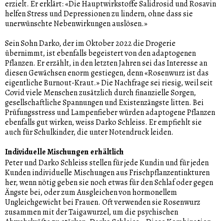
erzielt. Er erklärt: «Die Hauptwirkstoffe Salidrosid und Rosavin
helfen Stress und Depressionen zu lindern, ohne dass sie
unerwünschte Nebenwirkungen auslösen.»
Sein Sohn Darko, der im Oktober 2022 die Drogerie
übernimmt, ist ebenfalls begeistert von den adaptogenen
Pflanzen. Er erzählt, in den letzten Jahren sei das Interesse an
diesen Gewächsen enorm gestiegen, denn «Rosenwurz ist das
eigentliche Burnout-Kraut.» Die Nachfrage sei riesig, weil seit
Covid viele Menschen zusätzlich durch finanzielle Sorgen,
gesellschaftliche Spannungen und Existenzängste litten. Bei
Prüfungsstress und Lampenfieber würden adaptogene Pflanzen
ebenfalls gut wirken, weiss Darko Schleiss. Er empfiehlt sie
auch für Schulkinder, die unter Notendruck leiden.
Individuelle Mischungen erhältlich
Peter und Darko Schleiss stellen für jede Kundin und für jeden
Kunden individuelle Mischungen aus Frischpflanzentinkturen
her, wenn nötig geben sie noch etwas für den Schlaf oder gegen
Ängste bei, oder zum Ausgleichen von hormonellem
Ungleichgewicht bei Frauen. Oft verwenden sie Rosenwurz
zusammen mit der Taigawurzel, um die psychischen