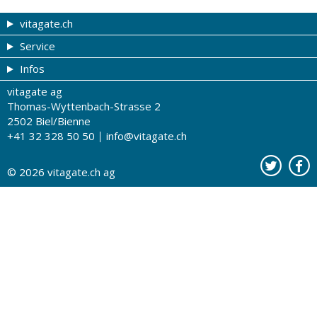
vitagate.ch
Service
Gesund & schön
Infos
Themen von A-Z
Gutscheine
vitagate ag
Therapien von A-Z
Drogistenstern
Impressum
Thomas-Wyttenbach-Strasse 2
Gesundheit zum Hören
Drogeriesuche
Über uns
2502 Biel/Bienne
+41 32 328 50 50
info@vitagate.ch
Gesundheitstests
Partner-Drogerien
Nutzungsbestimmungen
Partner-Organisationen
Datenschutz
© 2026
vitagate.ch
ag
Kontakt
Werbung auf vitagate.ch