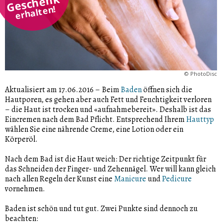
Geschenk
erhalten!
©
PhotoDisc
Aktualisiert am 17.06.2016
–
Beim
Baden
öffnen sich die
Hautporen, es gehen aber auch Fett und Feuchtigkeit verloren
– die Haut ist trocken und «aufnahmebereit». Deshalb ist das
Eincremen nach dem Bad Pflicht. Entsprechend Ihrem
Hauttyp
wählen Sie eine nährende Creme, eine Lotion oder ein
Körperöl.
Nach dem Bad ist die Haut weich: Der richtige Zeitpunkt für
das Schneiden der Finger- und Zehennägel. Wer will kann gleich
nach allen Regeln der Kunst eine
Manicure
und
Pedicure
vornehmen.
Baden ist schön und tut gut. Zwei Punkte sind dennoch zu
beachten: