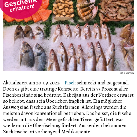
Geschenk
erhalten!
©
Canva
Aktualisiert am 20.09.2022
–
Fisch
schmeckt und ist gesund.
Doch es gibt eine traurige Kehrseite: Bereits 75 Prozent aller
Fischbestände sind bedroht. Kabeljau aus der Nordsee etwa ist
so beliebt, dass sein Überleben fraglich ist. Ein möglicher
Ausweg sind Fische aus Zuchtfarmen. Allerdings werden die
meisten davon konventionell betrieben. Das heisst, die Fische
werden mit aus dem Meer gefischten Tieren gefüttert, was
wiederum die Überfischung fördert. Ausserdem bekommen
Zuchtfische oft vorbeugend Medikamente.