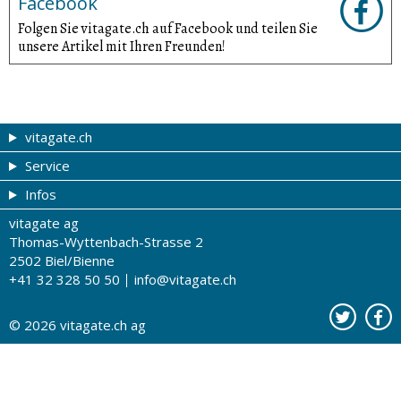
Facebook
Folgen Sie vitagate.ch auf Facebook und teilen Sie
unsere Artikel mit Ihren Freunden!
vitagate.ch
Service
Gesund & schön
Infos
Themen von A-Z
Gutscheine
vitagate ag
Therapien von A-Z
Drogistenstern
Impressum
Thomas-Wyttenbach-Strasse 2
Gesundheit zum Hören
Drogeriesuche
Über uns
2502 Biel/Bienne
+41 32 328 50 50
info@vitagate.ch
Gesundheitstests
Partner-Drogerien
Nutzungsbestimmungen
Partner-Organisationen
Datenschutz
© 2026
vitagate.ch
ag
Kontakt
Werbung auf vitagate.ch