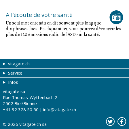
A l'écoute de votre santé
Un seul mot entendu en dit souvent plus long que
dix phrases lues. En cliquant ici, vous pourrez découvrir les
plus de 120 émissions radio de l'ASD sur la santé.
vitagate.ch
Service
Forme et beauté
Infos
Thèmes de A à Z
Coupons
vitagate sa
Thérapies
Tribune du droguiste
Impressum
Rue Thomas-Wyttenbach 2
La santé sur les ondes
Recherche de drogueries
Conditions d'utilisation
2502 Biel/Bienne
+41 32 328 50 50
info@vitagate.ch
Tests de santé
Drogueries partenaires
A notre sujet
Organisations partenaires
Protection des données
© 2026
vitagate.ch
sa
Contact
Publicité sur vitagate.ch