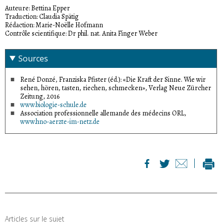
Auteure: Bettina Epper
Traduction: Claudia Spätig
Rédaction: Marie-Noëlle Hofmann
Contrôle scientifique: Dr phil. nat. Anita Finger Weber
Sources
René Donzé, Franziska Pfister (éd.): «Die Kraft der Sinne. Wie wir
sehen, hören, tasten, riechen, schmecken», Verlag Neue Zürcher
Zeitung, 2016
www.biologie-schule.de
Association professionnelle allemande des médecins ORL,
www.hno-aerzte-im-netz.de
Articles sur le sujet