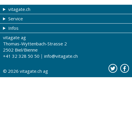
vitagate.ch
Service
Gesund & schön
Infos
Themen von A-Z
Gutscheine
vitagate ag
Therapien von A-Z
Drogistenstern
Impressum
Thomas-Wyttenbach-Strasse 2
Gesundheit zum Hören
Drogeriesuche
Über uns
2502 Biel/Bienne
+41 32 328 50 50
info@vitagate.ch
Gesundheitstests
Partner-Drogerien
Nutzungsbestimmungen
Partner-Organisationen
Datenschutz
© 2026
vitagate.ch
ag
Kontakt
Werbung auf vitagate.ch