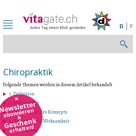
Zum Inhalt springen
D
F
Chiropraktik
Folgende Themen werden in diesem Artikel behandelt
1. Definition
Newsletter
2. Philosophie
abonnieren
3. Plausibilität des Konzepts
&
Geschenk
4. Belege für die Wirksamkeit
erhalten!
5. Anwendung