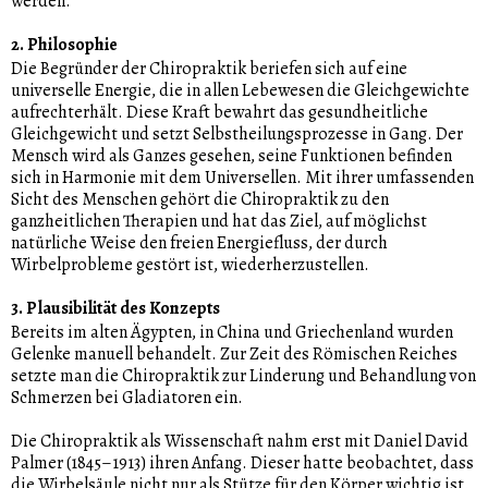
werden.
2. Philosophie
Die Begründer der Chiropraktik beriefen sich auf eine
universelle Energie, die in allen Lebewesen die Gleichgewichte
aufrechterhält. Diese Kraft bewahrt das gesundheitliche
Gleichgewicht und setzt Selbstheilungsprozesse in Gang. Der
Mensch wird als Ganzes gesehen, seine Funktionen befinden
sich in Harmonie mit dem Universellen. Mit ihrer umfassenden
Sicht des Menschen gehört die Chiropraktik zu den
ganzheitlichen Therapien und hat das Ziel, auf möglichst
natürliche Weise den freien Energiefluss, der durch
Wirbelprobleme gestört ist, wiederherzustellen.
3. Plausibilität des Konzepts
Bereits im alten Ägypten, in China und Griechenland wurden
Gelenke manuell behandelt. Zur Zeit des Römischen Reiches
setzte man die Chiropraktik zur Linderung und Behandlung von
Schmerzen bei Gladiatoren ein.
Die Chiropraktik als Wissenschaft nahm erst mit Daniel David
Palmer (1845–1913) ihren Anfang. Dieser hatte beobachtet, dass
die Wirbelsäule nicht nur als Stütze für den Körper wichtig ist.