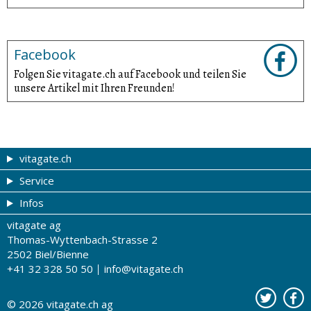
Facebook
Folgen Sie vitagate.ch auf Facebook und teilen Sie
unsere Artikel mit Ihren Freunden!
vitagate.ch
Service
Gesund & schön
Infos
Themen von A-Z
Gutscheine
vitagate ag
Therapien von A-Z
Drogistenstern
Impressum
Thomas-Wyttenbach-Strasse 2
Gesundheit zum Hören
Drogeriesuche
Über uns
2502 Biel/Bienne
+41 32 328 50 50
info@vitagate.ch
Gesundheitstests
Partner-Drogerien
Nutzungsbestimmungen
Partner-Organisationen
Datenschutz
© 2026
vitagate.ch
ag