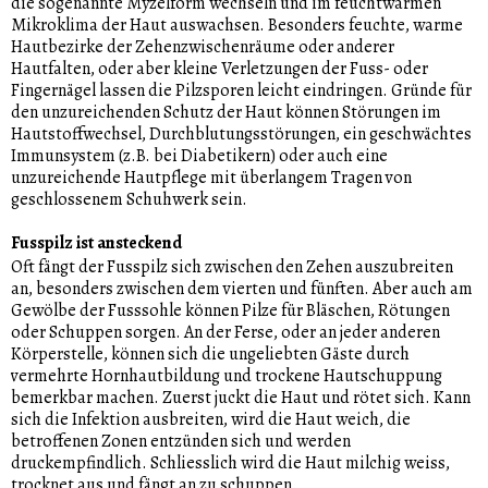
die sogenannte Myzelform wechseln und im feuchtwarmen
Mikroklima der Haut auswachsen. Besonders feuchte, warme
Hautbezirke der Zehenzwischenräume oder anderer
Hautfalten, oder aber kleine Verletzungen der Fuss- oder
Fingernägel lassen die Pilzsporen leicht eindringen. Gründe für
den unzureichenden Schutz der Haut können Störungen im
Hautstoffwechsel, Durchblutungsstörungen, ein geschwächtes
Immunsystem (z.B. bei Diabetikern) oder auch eine
unzureichende Hautpflege mit überlangem Tragen von
geschlossenem Schuhwerk sein.
Fusspilz ist ansteckend
Oft fängt der Fusspilz sich zwischen den Zehen auszubreiten
an, besonders zwischen dem vierten und fünften. Aber auch am
Gewölbe der Fusssohle können Pilze für Bläschen, Rötungen
oder Schuppen sorgen. An der Ferse, oder an jeder anderen
Körperstelle, können sich die ungeliebten Gäste durch
vermehrte Hornhautbildung und trockene Hautschuppung
bemerkbar machen. Zuerst juckt die Haut und rötet sich. Kann
sich die Infektion ausbreiten, wird die Haut weich, die
betroffenen Zonen entzünden sich und werden
druckempfindlich. Schliesslich wird die Haut milchig weiss,
trocknet aus und fängt an zu schuppen.