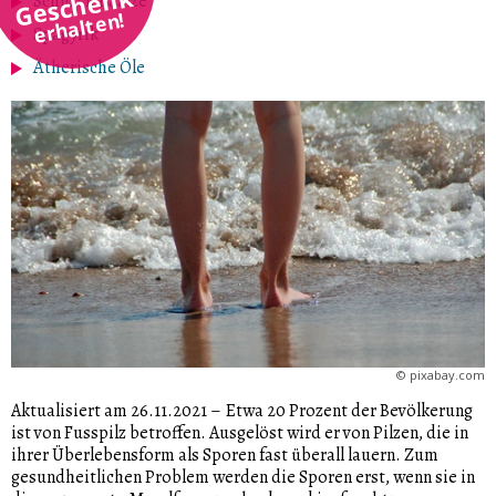
Geschenk
Schüssler Salze
erhalten!
Spagyrik
Ätherische Öle
©
pixabay.com
Aktualisiert am 26.11.2021
–
Etwa 20 Prozent der Bevölkerung
ist von Fusspilz betroffen. Ausgelöst wird er von Pilzen, die in
ihrer Überlebensform als Sporen fast überall lauern. Zum
gesundheitlichen Problem werden die Sporen erst, wenn sie in