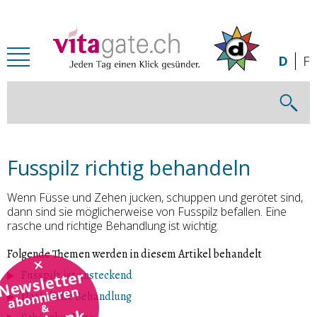
Zum Inhalt springen
D
F
Fusspilz richtig behandeln
Wenn Füsse und Zehen jucken, schuppen und gerötet sind,
dann sind sie möglicherweise von Fusspilz befallen. Eine
rasche und richtige Behandlung ist wichtig.
Folgende Themen werden in diesem Artikel behandelt
Newsletter
Fusspilz ist ansteckend
abonnieren
Natürliche Behandlung
&