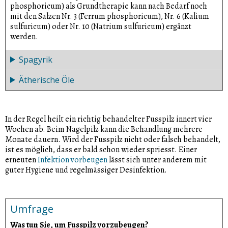
phosphoricum) als Grundtherapie kann nach Bedarf noch
mit den Salzen Nr. 3 (Ferrum phosphoricum), Nr. 6 (Kalium
sulfuricum) oder Nr. 10 (Natrium sulfuricum) ergänzt
werden.
Spagyrik
Ätherische Öle
Mit der
Spagyrik
haben Drogistinnen und Drogisten
ebenfalls gute Erfahrungen gemacht und zwar mit einer
Mischung aus Propolis, Thuja, Okoubaka, Thymus vulgaris
Ätherische Öle wie Palmerosa, Manuka und Teebaum
und Sarsaparilla. Die Mischung zur äusserlichen Anwendung
wirken ebenfalls fungizid.
In der Regel heilt ein richtig behandelter Fusspilz innert vier
kann man auf einen Wattepad geben und diesen auf den
Wochen ab. Beim Nagelpilz kann die Behandlung mehrere
betroffenen Nagel legen bis der Pad trocken ist.
Monate dauern. Wird der Fusspilz nicht oder falsch behandelt,
ist es möglich, dass er bald schon wieder spriesst. Einer
erneuten
Infektion vorbeugen
lässt sich unter anderem mit
guter Hygiene und regelmässiger Desinfektion.
Umfrage
Was tun Sie, um Fusspilz vorzubeugen?