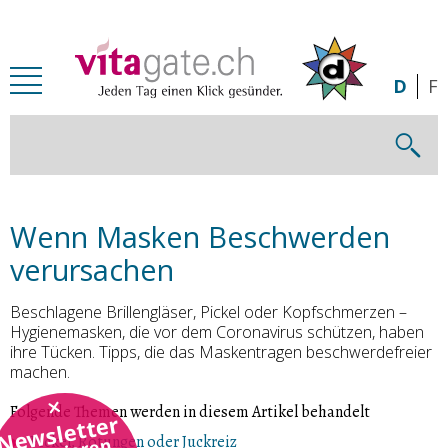
Zum Inhalt springen
D
F
Wenn Masken Beschwerden
verursachen
Beschlagene Brillengläser, Pickel oder Kopfschmerzen –
Hygienemasken, die vor dem Coronavirus schützen, haben
ihre Tücken. Tipps, die das Maskentragen beschwerdefreier
machen.
Folgende Themen werden in diesem Artikel behandelt
Newsletter
Pickel, Rötungen oder Juckreiz