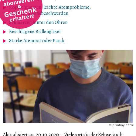
abonnieren
&
Kopfschmerzen, leichte Atemprobleme,
Geschenk
Konzentrationsbeschwerden
erhalten!
Schmerzen hinter den Ohren
Beschlagene Brillengläser
Starke Atemnot oder Panik
©
pixabay.com
Aktualisiert am 20.10.2020
–
Vielerorts in der Schweiz gilt