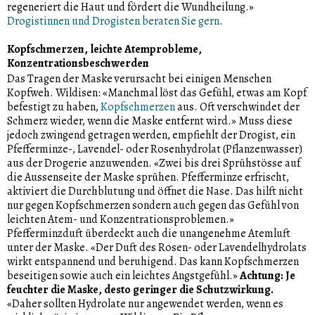
regeneriert die Haut und fördert die Wundheilung.»
Drogistinnen und Drogisten beraten Sie gern
.
Kopfschmerzen, leichte Atemprobleme,
Konzentrationsbeschwerden
Das Tragen der Maske verursacht bei einigen Menschen
Kopfweh. Wildisen: «Manchmal löst das Gefühl, etwas am Kopf
befestigt zu haben,
Kopfschmerzen
aus. Oft verschwindet der
Schmerz wieder, wenn die Maske entfernt wird.» Muss diese
jedoch zwingend getragen werden, empfiehlt der Drogist, ein
Pfefferminze-, Lavendel- oder Rosenhydrolat (Pflanzenwasser)
aus der Drogerie anzuwenden. «Zwei bis drei Sprühstösse auf
die Aussenseite der Maske sprühen. Pfefferminze erfrischt,
aktiviert die Durchblutung und öffnet die Nase. Das hilft nicht
nur gegen Kopfschmerzen sondern auch gegen das Gefühl von
leichten Atem- und Konzentrationsproblemen.»
Pfefferminzduft überdeckt auch die unangenehme Atemluft
unter der Maske. «Der Duft des Rosen- oder Lavendelhydrolats
wirkt entspannend und beruhigend. Das kann Kopfschmerzen
beseitigen sowie auch ein leichtes Angstgefühl.»
Achtung: Je
feuchter die Maske, desto geringer die Schutzwirkung.
«Daher sollten Hydrolate nur angewendet werden, wenn es