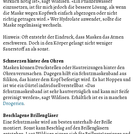
wirklich nötig ist», sagt Wildisen. «Ein Pflanzenwasser
einzusetzen, ist für mich jedoch die bessere Lösung, als wenn
die Maske wegen Kopfweh einfach abgezogen oder nicht
richtig getragen wird.» Wer Hydrolate anwendet, sollte die
Maske regelmässig wechseln.
Hinweis: Oft entsteht der Eindruck, dass Masken das Atmen
erschweren. Doch in den Körper gelangt nicht weniger
Sauerstoff an als sonst.
Schmerzen hinter den Ohren
Masken können Druckstellen oder Hautreizungen hinter den
Ohren verursachen. Dagegen hilft ein Schutzmaskenband aus
Silikon, das hinter dem Kopf befestigt wird. Es hat Noppen und
ist wie ein Gürtel individuell verstellbar. «Das
Schutzmaskenband ist sehr hautverträglich und kann mit Seife
gereinigt werden», sagt Wildisen. Erhältlich ist es in manchen
Drogerien
.
Beschlagene Brillengläser
Eine Schutzmaske wird am besten unterhalb der Brille
montiert. Sonst kann Beschlag auf den Brillengläsern
entstehen. Laut Wildisen eignen sich für Brillenträgerinnen und