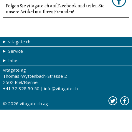
Folgen Sie vitagate.ch auf Facebook und teilen Sie
unsere Artikel mit Ihren Freunden!
vitagate.ch
Service
Gesund & schön
Infos
Themen von A-Z
Gutscheine
vitagate ag
Therapien von A-Z
Drogistenstern
Impressum
Thomas-Wyttenbach-Strasse 2
Gesundheit zum Hören
Drogeriesuche
Über uns
2502 Biel/Bienne
+41 32 328 50 50
info@vitagate.ch
Gesundheitstests
Partner-Drogerien
Nutzungsbestimmungen
Partner-Organisationen
Datenschutz
© 2026
vitagate.ch
ag
Kontakt
Werbung auf vitagate.ch