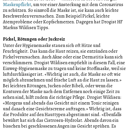
Maskenpflicht
, um vor einer Ansteckung mit dem Coronavirus
zu schützen. So sinnvoll die Maske ist, sie kann auch leichte
Beschwerden verursachen. Zum Beispiel Pickel, leichte
Atemprobleme oder Kopfschmerzen. Dagegen hat Drogist HF
Markus Wildisen Tipps.
Pickel, Rötungen oder Juckreiz
Unter der Hygienemaske stauen sich oft Hitze und
Feuchtigkeit. Das kann die Haut reizen, sie entzünden oder
Pickel verursachen. Auch Akne oder eine Dermatitis kann sich
verschlimmern. Drogist Wildisen empfiehlt in diesem Fall, eine
Einweg-Hygienemaske zu tragen und keine Stoffmaske, weil sie
luftdurchlässiger ist. «Wichtig ist auch, die Maske so oft wie
möglich abzunehmen und frische Luft an die Haut zu lassen.»
Bei leichten Rötungen, Jucken oder Bibeli, oder wenn die
Konturen der Maske nach dem Entfernen noch einige Zeit zu
sehen sind, hilft zudem die richtige Pflege. Drogist Wildisen:
«Morgens und abends das Gesicht mit einem Tonic reinigen
und danach eine Gesichtscreme auftragen.» Wichtig ist, dass
die Produkte auf den Hauttypen abgestimmt sind. «Ebenfalls
bewährt hat sich das Cistrosen-Hydrolat. Abends davon ein
bisschen bei geschlossenen Augen ins Gesicht sprühen. Es