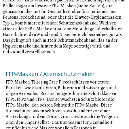
Brillenträger am besten FFP2-Masken (siehe Kasten), die
gemäss Bundesamt für Gesundheit eher für medizinisches
Personal gedacht sind, oder aber die Einweg-Hygienemasken
Typ 2, kombiniert mit einem Schutzmaskenband. Wildisen:
«Der in der FFP2-Maske enthaltene Metallbügel oberhalb der
Nase dichtet den Mund- und Nasenbereich besonders gut ab.
Das gelingt oft auch mittels Schutzmaskenband, das an der
Hygienemaske und hinter dem Kopf befestigt wird, und
individuell verstellbar ist.»
FFP-Masken / Atemschutzmaken
FFP-Masken (Filtering Face Piece) schützen vor festen
Partikeln wie Staub, Viren, Bakterien und wässerigen und
öligen Aerosolen. Sie sind eingeteilt in die Schutzklassen
FFP1, FFP2 und FFP3. Den schwächsten Schutz bietet die
FFP1-Maske, den besten Schutz die FFP3-Maske. Diese
Atemschutzmasken schützen sowohl andere vor einer
Ansteckung mit dem Coronavirus sowie auch die Trägerin
oder den Träger selbst. Das Bundesamt für Gesundheit
empfiehlt solche Masken vor allem Personen in