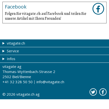
Facebook
Folgen Sie vitagate.ch auf Facebook und teilen Sie
unsere Artikel mit Ihren Freunden!
vitagate.ch
Service
Gesund & schön
Infos
Themen von A-Z
Gutscheine
vitagate ag
Therapien von A-Z
Drogistenstern
Impressum
Thomas-Wyttenbach-Strasse 2
Gesundheit zum Hören
Drogeriesuche
Über uns
2502 Biel/Bienne
+41 32 328 50 50
info@vitagate.ch
Gesundheitstests
Partner-Drogerien
Nutzungsbestimmungen
Partner-Organisationen
Datenschutz
© 2026
vitagate.ch
ag
Kontakt
Werbung auf vitagate.ch