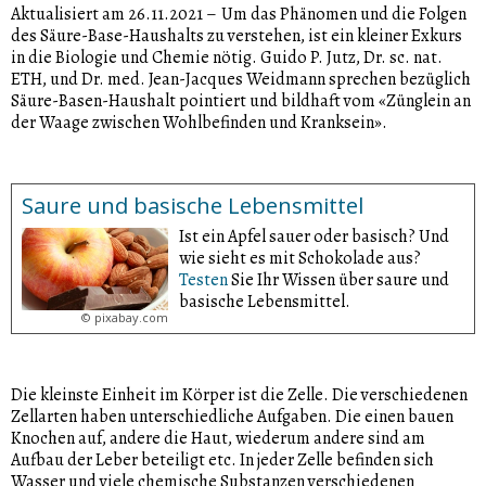
Aktualisiert am 26.11.2021
–
Um das Phänomen und die Folgen
des Säure-Base-Haushalts zu verstehen, ist ein kleiner Exkurs
in die Biologie und Chemie nötig. Guido P. Jutz, Dr. sc. nat.
ETH, und Dr. med. Jean-Jacques Weidmann sprechen bezüglich
Säure-Basen-Haushalt pointiert und bildhaft vom «Zünglein an
der Waage zwischen Wohlbefinden und Kranksein».
Saure und basische Lebensmittel
Ist ein Apfel sauer oder basisch? Und
wie sieht es mit Schokolade aus?
Testen
Sie Ihr Wissen über saure und
basische Lebensmittel.
©
pixabay.com
Die kleinste Einheit im Körper ist die Zelle. Die verschiedenen
Zellarten haben unterschiedliche Aufgaben. Die einen bauen
Knochen auf, andere die Haut, wiederum andere sind am
Aufbau der Leber beteiligt etc. In jeder Zelle befinden sich
Wasser und viele chemische Substanzen verschiedenen