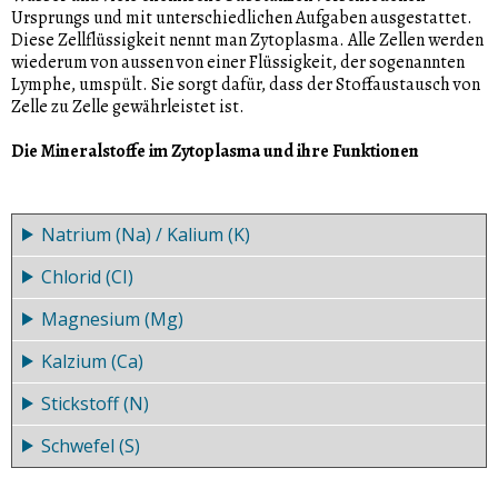
Ursprungs und mit unterschiedlichen Aufgaben ausgestattet.
Diese Zellflüssigkeit nennt man Zytoplasma. Alle Zellen werden
wiederum von aussen von einer Flüssigkeit, der sogenannten
Lymphe, umspült. Sie sorgt dafür, dass der Stoffaustausch von
Zelle zu Zelle gewährleistet ist.
Die Mineralstoffe im Zytoplasma und ihre Funktionen
Natrium (Na) / Kalium (K)
Chlorid (CI)
Die beiden Mineralstoffe regulieren zusammen den
Wasserhaushalt im Körper, genauer in den Zellen und im
Magnesium (Mg)
Chlorid ist für die Bildung des Magensaftes nötig.
Zellgewebe. Sie müssen, um funktionsfähig zu sein, im
richtigen Verhältnis zueinander stehen. Zur
Kalzium (Ca)
Magnesium aktiviert die Enzyme, und ist zudem ein
Veranschaulichung: Der Körper eines Erwachsenen enthält
Baustein der Knochen und hemmt die neuromuskuläre
ca. 100 g Natrium und ca. 150 g Kalium.
Stickstoff (N)
Kalzium ist zusammen mit Phosphat eine
Reizbarkeit.
Festigungssubstanz der Knochen und Zähne. Es ist zudem
Schwefel (S)
Stickstoff fungiert als Baustein von Eiweissen.
Bestand teil von Enzymen und ein Regulator des Säure-
Basen-Haushaltes.
Schwefel ist unter anderem ein Baustein von Eiweissen,