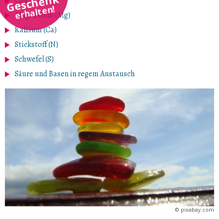
Geschenk
Chlorid (CI)
erhalten!
Magnesium (Mg)
Kalzium (Ca)
Stickstoff (N)
Schwefel (S)
Säure und Basen in regem Austausch
©
pixabay.com