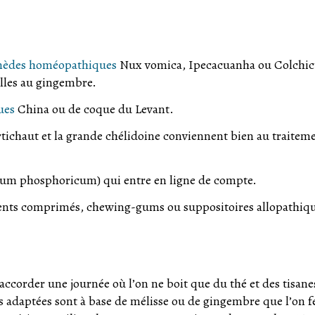
mèdes homéopathiques
Nux vomica, Ipecacuanha ou Colchi
lles au gingembre.
ues
China ou de coque du Levant.
rtichaut et la grande chélidoine conviennent bien au traitem
Kalium phosphoricum) qui entre en ligne de compte.
ents comprimés, chewing-gums ou suppositoires allopathiq
ccorder une journée où l’on ne boit que du thé et des tisane
us adaptées sont à base de mélisse ou de gingembre que l’on f