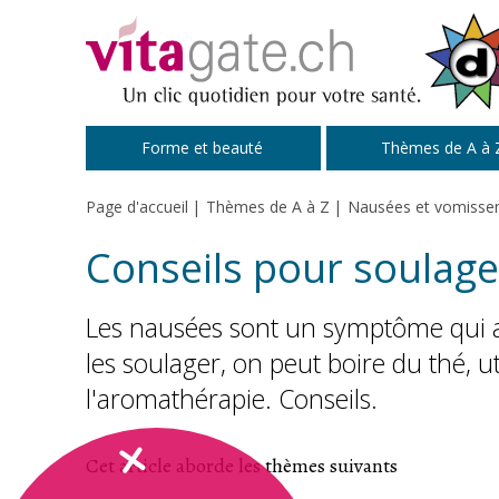
Passer au contenu principal
Forme et beauté
Thèmes de A à 
Page d'accueil
Thèmes de A à Z
Nausées et vomisse
Conseils pour soulage
Les nausées sont un symptôme qui 
les soulager, on peut boire du thé, ut
l'aromathérapie. Conseils.
Cet article aborde les thèmes suivants