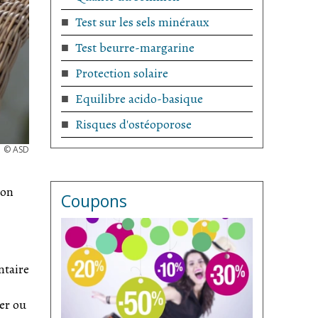
Test sur les sels minéraux
Test beurre-margarine
Protection solaire
Equilibre acido-basique
Risques d'ostéoporose
©
ASD
ion
Coupons
ntaire
mer ou