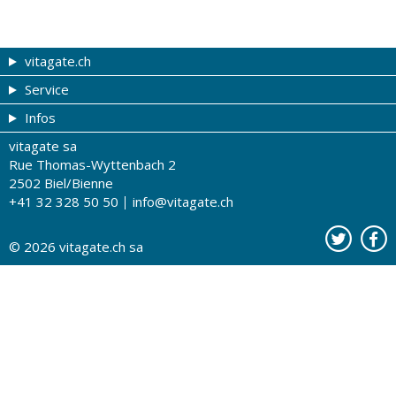
vitagate.ch
Service
Forme et beauté
Infos
Thèmes de A à Z
Coupons
vitagate sa
Thérapies
Tribune du droguiste
Impressum
Rue Thomas-Wyttenbach 2
La santé sur les ondes
Recherche de drogueries
Conditions d'utilisation
2502 Biel/Bienne
+41 32 328 50 50
info@vitagate.ch
Tests de santé
Drogueries partenaires
A notre sujet
Organisations partenaires
Protection des données
© 2026
vitagate.ch
sa
Contact
Publicité sur vitagate.ch