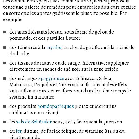
Les commerces spécialisés comme les drogueries proposent
toute une palette de remèdes pour enrayer les douleurs et faire
en sorte que les aphtes guérissent le plus vite possible. Par
exemple:
des anesthésiants locaux, sous forme de gel ou de
pommade, et des pastilles à sucer
des teintures à la
myrrhe
, au clou de girofle ou à la racine de
rhubarbe
des tisanes de mauve ou de sauge. Alternative: appliquer
directement un sachet de thé noir sur la zone irritée
des mélanges
spagyriques
avec Echinacea, Salvia,
Matricaria, Propolis et Nux vomica. Ils auront des effets
anti-inflammtoires et renforceront dans le même temps le
système immunitaire
des produits
homéopathiques
(Borax et Mercurius
sublimatus corrosivus)
les
sels de Schüssler
nos 3, 4 et 5 favorisent la guérison
du
fer
, du zinc, de l’acide folique, de vitamine B12 ou du
nicotineamide