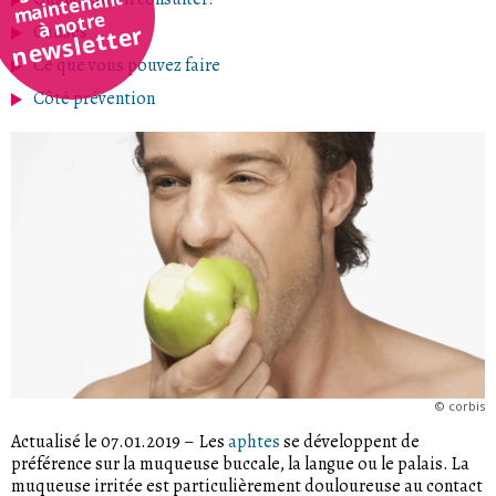
maintenant
à notre
newsletter
Causes
Ce que vous pouvez faire
Côté prévention
©
corbis
Actualisé le 07.01.2019
–
Les
aphtes
se développent de
préférence sur la muqueuse buccale, la langue ou le palais. La
muqueuse irritée est particulièrement douloureuse au contact