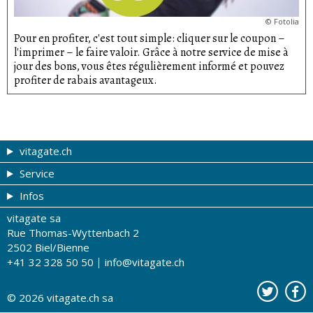
©
Fotolia
Pour en profiter, c'est tout simple: cliquer sur le coupon –
l'imprimer – le faire valoir. Grâce à notre service de mise à
jour des bons, vous êtes régulièrement informé et pouvez
profiter de rabais avantageux.
vitagate.ch
Service
Forme et beauté
Infos
Thèmes de A à Z
Coupons
vitagate sa
Thérapies
Tribune du droguiste
Impressum
Rue Thomas-Wyttenbach 2
La santé sur les ondes
Recherche de drogueries
Conditions d'utilisation
2502 Biel/Bienne
+41 32 328 50 50
info@vitagate.ch
Tests de santé
Drogueries partenaires
A notre sujet
Organisations partenaires
Protection des données
© 2026
vitagate.ch
sa
Contact
Publicité sur vitagate.ch