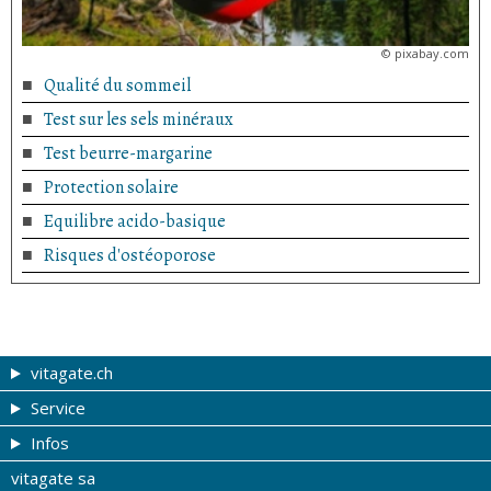
©
pixabay.com
Qualité du sommeil
Test sur les sels minéraux
Test beurre-margarine
Protection solaire
Equilibre acido-basique
Risques d'ostéoporose
vitagate.ch
Service
Forme et beauté
Infos
Thèmes de A à Z
Coupons
vitagate sa
Thérapies
Tribune du droguiste
Impressum