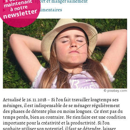
maintenant
Pratiquer du sport et manger sainement
à notre
newsletter
Compléments alimentaires
©
pixabay.com
Actualisé le 26.11.2018
–
Si l’on fait travailler longtemps ses
méninges, il est indispensable de se ménager régulièrement
des phases de détente plus ou moins longues. Ce n’est pas du
temps perdu, bien au contraire. Ne rien faire est une condition
importante pour la créativité et la productivité. Si l’on
souhaite utiliser son potentiel, il faut se détendre, laisser