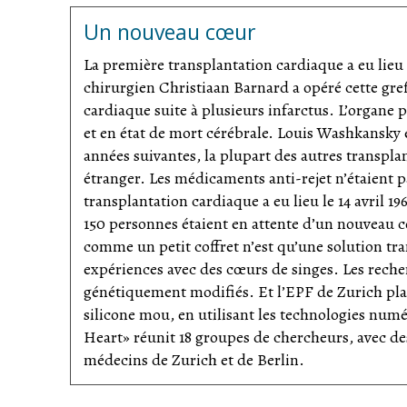
maux de tête
soudains, inhabituels, intenses
conséquences. En raison de l’irrégularité des m
cardiopathie congénitale
Un nouveau cœur
tendance à se former dans le cœur. Si l’un de ces
abus d’alcool ou de stupéfiants
En cas de soupçon d’attaque cérébrale, réagiss
une artère du cerveau, une attaque cérébrale se
La première transplantation cardiaque a eu lieu 
chirurgien Christiaan Barnard a opéré cette gref
La Fondation suisse de cardiologie propose sur
cardiaque suite à plusieurs infarctus. L’organe 
et en état de mort cérébrale. Louis Washkansky 
années suivantes, la plupart des autres transplan
étranger. Les médicaments anti-rejet n’étaient p
transplantation cardiaque a eu lieu le 14 avril 1
150 personnes étaient en attente d’un nouveau cœu
comme un petit coffret n’est qu’une solution tra
expériences avec des cœurs de singes. Les reche
génétiquement modifiés. Et l’EPF de Zurich plan
silicone mou, en utilisant les technologies num
Heart» réunit 18 groupes de chercheurs, avec des
médecins de Zurich et de Berlin.