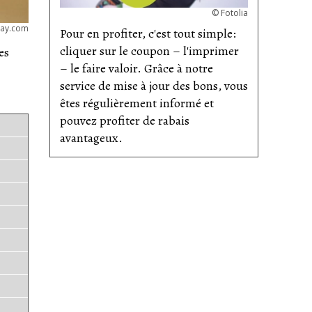
©
Fotolia
bay.com
Pour en profiter, c'est tout simple:
cliquer sur le coupon – l'imprimer
es
– le faire valoir. Grâce à notre
service de mise à jour des bons, vous
êtes régulièrement informé et
pouvez profiter de rabais
avantageux.
n
tion
que
ussi
 les
ent
 1 %
ur
tent
s et
des
rd
e
nt
aux
’est
e
n