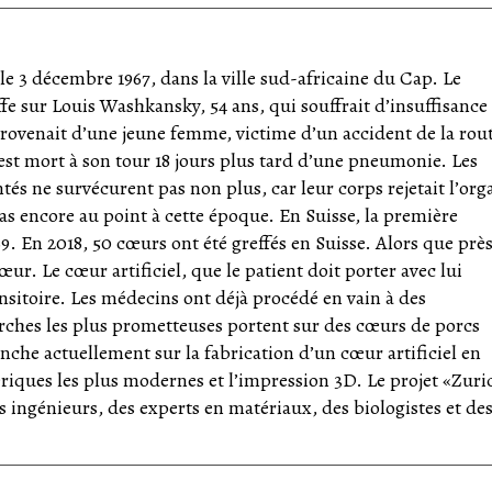
ouvements de pompe des oreillettes, des caillots de sang ont
 caillots est entraîné dans la circulation sanguine et va obst
ez immédiatement et appelez le numéro d’urgence 144.
 produit.
le 3 décembre 1967, dans la ville sud-africaine du Cap. Le
fe sur Louis Washkansky, 54 ans, qui souffrait d’insuffisance
 son
site interne
t un test d’insuffisance cardiaque.
provenait d’une jeune femme, victime d’un accident de la rou
est mort à son tour 18 jours plus tard d’une pneumonie. Les
tés ne survécurent pas non plus, car leur corps rejetait l’org
as encore au point à cette époque. En Suisse, la première
969. En 2018, 50 cœurs ont été greffés en Suisse. Alors que prè
r. Le cœur artificiel, que le patient doit porter avec lui
nsitoire. Les médecins ont déjà procédé en vain à des
rches les plus prometteuses portent sur des cœurs de porcs
che actuellement sur la fabrication d’un cœur artificiel en
ériques les plus modernes et l’impression 3D. Le projet «Zuri
 ingénieurs, des experts en matériaux, des biologistes et de