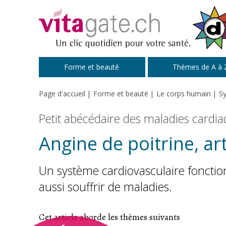
Passer au contenu principal
Forme et beauté
Thèmes de A à 
Page d'accueil
Forme et beauté
Le corps humain
Sy
Petit abécédaire des maladies cardi
Angine de poitrine, ar
Un système cardiovasculaire fonctionn
aussi souffrir de maladies.
Cet article aborde les thèmes suivants