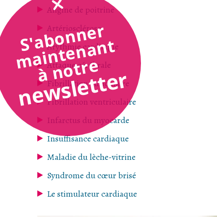
Angine de poitrine
S'abonner
Artériosclérose
maintenant
Arythmie cardiaque
à notre
Attaque cérébrale
newsletter
Fibrillation auriculaire
Fibrillation ventriculaire
Infarctus du myocarde
Insuffisance cardiaque
Maladie du lèche-vitrine
Syndrome du cœur brisé
Le stimulateur cardiaque