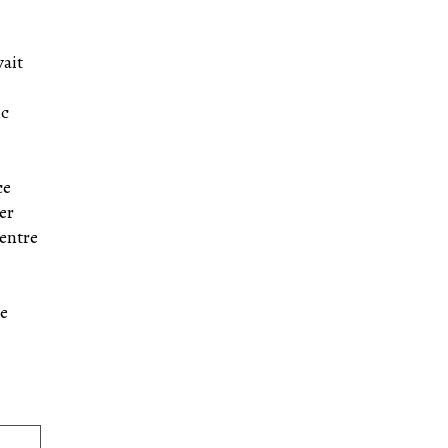
vait
nc
ce
er
 entre
le