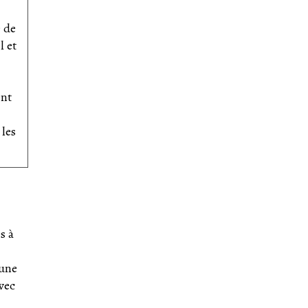
 de
l et
ent
 les
s à
 une
avec