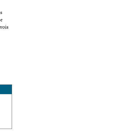
rs
ne
vois