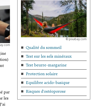
©
pixabay.com
bay.com
Qualité du sommeil
gine
Test sur les sels minéraux
tion)
Test beurre-margarine
ent
Protection solaire
Equilibre acido-basique
Risques d'ostéoporose
sé par
e les
’ai