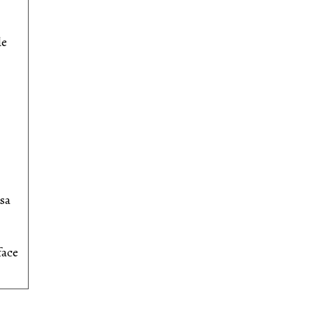
de
sa
face