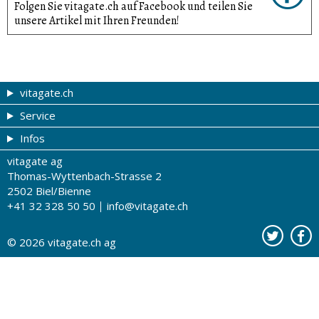
Folgen Sie vitagate.ch auf Facebook und teilen Sie
unsere Artikel mit Ihren Freunden!
vitagate.ch
Service
Gesund & schön
Infos
Themen von A-Z
Gutscheine
vitagate ag
Therapien von A-Z
Drogistenstern
Impressum
Thomas-Wyttenbach-Strasse 2
Gesundheit zum Hören
Drogeriesuche
Über uns
2502 Biel/Bienne
+41 32 328 50 50
info@vitagate.ch
Gesundheitstests
Partner-Drogerien
Nutzungsbestimmungen
Partner-Organisationen
Datenschutz
© 2026
vitagate.ch
ag
Kontakt
Werbung auf vitagate.ch