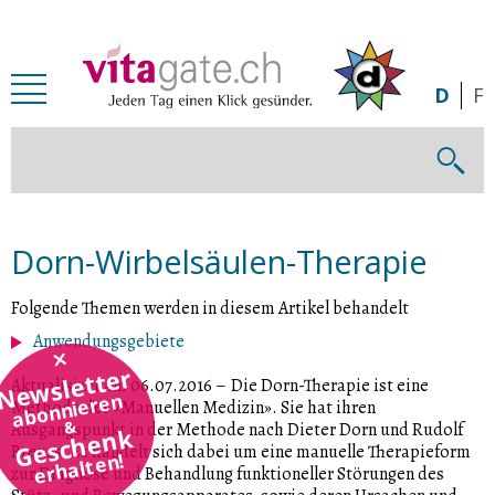
Zum Inhalt springen
D
F
Dorn-Wirbelsäulen-Therapie
Folgende Themen werden in diesem Artikel behandelt
Anwendungsgebiete
Newsletter
Aktualisiert am 06.07.2016
–
Die Dorn-Therapie ist eine
abonnieren
Methode der «Manuellen Medizin». Sie hat ihren
&
Ausgangspunkt in der Methode nach Dieter Dorn und Rudolf
Geschenk
Breuss. Es handelt sich dabei um eine manuelle Therapieform
erhalten!
zur Diagnose und Behandlung funktioneller Störungen des