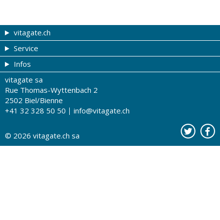
vitagate.ch
Service
Forme et beauté
Infos
Thèmes de A à Z
Coupons
vitagate sa
Thérapies
Tribune du droguiste
Impressum
Rue Thomas-Wyttenbach 2
La santé sur les ondes
Recherche de drogueries
Conditions d'utilisation
2502 Biel/Bienne
+41 32 328 50 50
info@vitagate.ch
Tests de santé
Drogueries partenaires
A notre sujet
Organisations partenaires
Protection des données
© 2026
vitagate.ch
sa
Contact
Publicité sur vitagate.ch