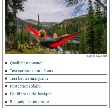
©
pixabay.com
Qualité du sommeil
Test sur les sels minéraux
Test beurre-margarine
Protection solaire
Equilibre acido-basique
Risques d'ostéoporose