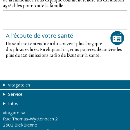
agréables pour toute la famille.
A l'écoute de votre santé
Un seul mot entendu en dit souvent plus long que
dix phrases lues. En cliquant ici, vous pourrez découvrir les
plus de 120 émissions radio de l'ASD sur la santé.
vitagate.ch
Service
Forme et beauté
Infos
Thèmes de A à Z
Coupons
vitagate sa
Thérapies
Tribune du droguiste
Impressum
Rue Thomas-Wyttenbach 2
La santé sur les ondes
Recherche de drogueries
Conditions d'utilisation
2502 Biel/Bienne