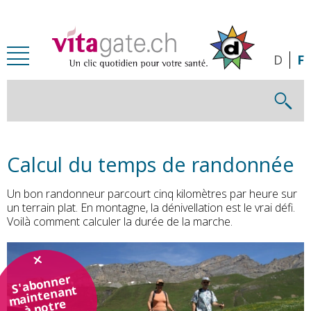
Passer au contenu principal
D
F
Calcul du temps de randonnée
Un bon randonneur parcourt cinq kilomètres par heure sur
un terrain plat. En montagne, la dénivellation est le vrai défi.
Voilà comment calculer la durée de la marche.
S'abonner
maintenant
à notre