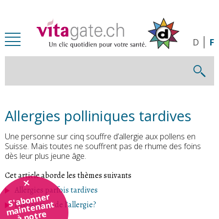
Passer au contenu principal
D
F
Allergies polliniques tardives
Une personne sur cinq souffre d’allergie aux pollens en
Suisse. Mais toutes ne souffrent pas de rhume des foins
dès leur plus jeune âge.
Cet article aborde les thèmes suivants
Allergies parfois tardives
S'abonner
maintenant
Disparition de l'allergie?
à notre