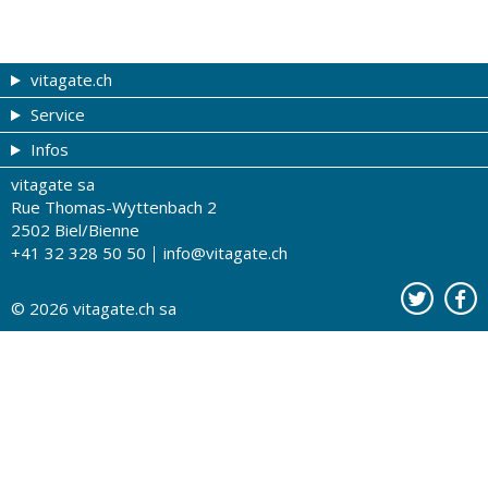
vitagate.ch
Service
Forme et beauté
Infos
Thèmes de A à Z
Coupons
vitagate sa
Thérapies
Tribune du droguiste
Impressum
Rue Thomas-Wyttenbach 2
La santé sur les ondes
DROPA Gurten Apotheke Drogerie
Conditions d'utilisation
2502 Biel/Bienne
+41 32 328 50 50
info@vitagate.ch
Tests de santé
Drogueries partenaires
A notre sujet
Organisations partenaires
Protection des données
© 2026
vitagate.ch
sa
Contact
Publicité sur vitagate.ch