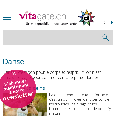
Passer au contenu principal
D
F
Danse
Danser, c'est bon pour le corps et l'esprit. Et l'on n'est
jamais trop âgé pour commencer. Une petite danse?
S'abonner
maintenant
Une activité saine
à notre
newsletter
La danse rend heureux, en forme et
c’est un bon moyen de lutter contre
les troubles liés à l’âge et les
bourrelets. Et tout le monde peut s’y
mettre!