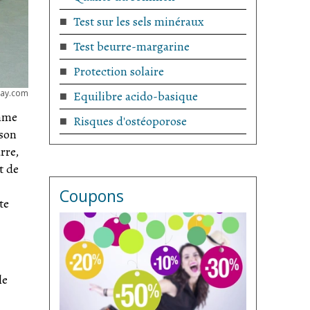
Test sur les sels minéraux
Test beurre-margarine
Protection solaire
bay.com
Equilibre acido-basique
mme
Risques d'ostéoporose
ison
rre,
t de
Coupons
te
le