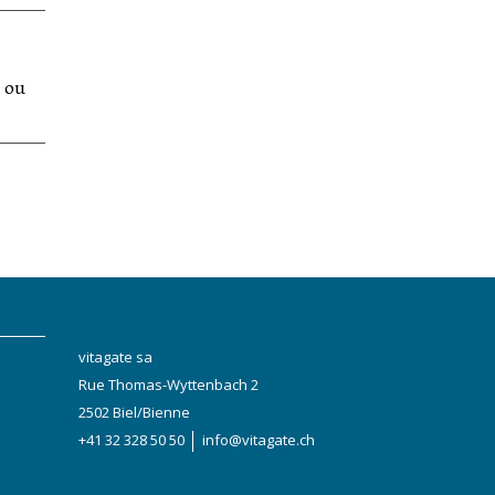
e ou
vitagate sa
Rue Thomas-Wyttenbach 2
2502 Biel/Bienne
+41 32 328 50 50
info@vitagate.ch