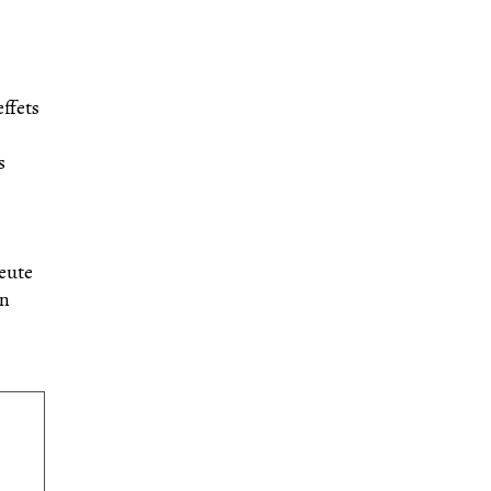
ffets
s
eute
en