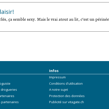
aisir!
s, ça semble sexy. Mais le vrai atout au lit, c’est un périné
Infos
Impressum
oguiste
Conditions d'utilisation
 drogueries
A notre sujet
artenaires
Protection des données
 partenaires
Publicité sur vitagate.ch