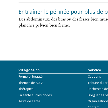
Entraîner le périnée pour plus de pl
Des abdominaux, des bras ou des fesses bien musclé
plancher pelvien bien ferme.
vitagate.ch
Service
Forme et beauté
Coupons
Thèmes de A à Z
Tribune du dr
Thérapies
Recherche de
La santé sur les ondes
Drogueries p
Tests de santé
Organisations
Contact