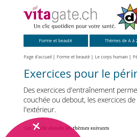
Passer au contenu principal
Forme et beauté
Thèmes de A à 
Page d'accueil
Forme et beauté
Le corps humain
Pé
Exercices pour le péri
Des exercices d'entraînement permett
couchée ou debout, les exercices de 
l'extérieur.
Cet article aborde les thèmes suivants