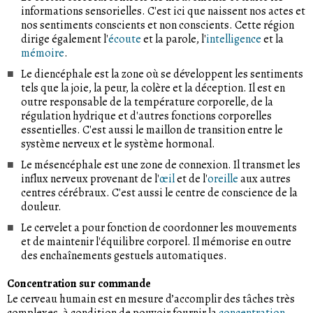
informations sensorielles. C'est ici que naissent nos actes et
nos sentiments conscients et non conscients. Cette région
dirige également l'
écoute
et la parole, l'
intelligence
et la
mémoire
.
Le diencéphale est la zone où se développent les sentiments
tels que la joie, la peur, la colère et la déception. Il est en
outre responsable de la température corporelle, de la
régulation hydrique et d'autres fonctions corporelles
essentielles. C'est aussi le maillon de transition entre le
système nerveux et le système hormonal.
Le mésencéphale est une zone de connexion. Il transmet les
influx nerveux provenant de l'
œil
et de l'
oreille
aux autres
centres cérébraux. C'est aussi le centre de conscience de la
douleur.
Le cervelet a pour fonction de coordonner les mouvements
et de maintenir l'équilibre corporel. Il mémorise en outre
des enchaînements gestuels automatiques.
Concentration sur commande
Le cerveau humain est en mesure d’accomplir des tâches très
complexes, à condition de pouvoir fournir la
concentration