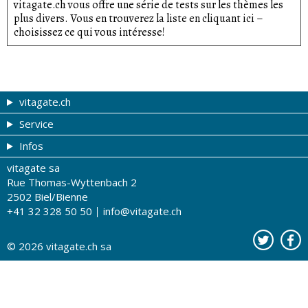
vitagate.ch vous offre une série de tests sur les thèmes les
plus divers. Vous en trouverez la liste en cliquant ici –
choisissez ce qui vous intéresse!
vitagate.ch
Service
Forme et beauté
Infos
Thèmes de A à Z
Coupons
vitagate sa
Thérapies
Tribune du droguiste
Impressum
Rue Thomas-Wyttenbach 2
La santé sur les ondes
Recherche de drogueries
Conditions d'utilisation
2502 Biel/Bienne
+41 32 328 50 50
info@vitagate.ch
Tests de santé
Drogueries partenaires
A notre sujet
Organisations partenaires
Protection des données
© 2026
vitagate.ch
sa
Contact
Publicité sur vitagate.ch