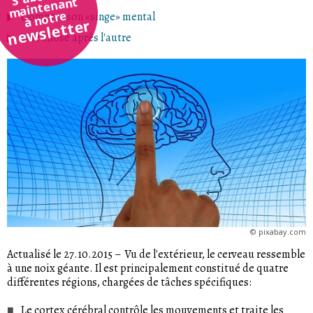
maintenant
à notre
Dompter son «singe» mental
newsletter
Une chose après l'autre
©
pixabay.com
Actualisé le 27.10.2015
–
Vu de l'extérieur, le cerveau ressemble
à une noix géante. Il est principalement constitué de quatre
différentes régions, chargées de tâches spécifiques:
Le cortex cérébral contrôle les mouvements et traite les