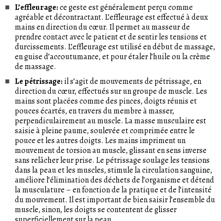
L’effleurage:
ce geste est généralement perçu comme
agréable et décontractant. L’effleurage est effectué à deux
mains en direction du cœur. Il permet au masseur de
prendre contact avec le patient et de sentir les tensions et
durcissements. L’effleurage est utilisé en début de massage,
en guise d’accoutumance, et pour étaler l’huile ou la crème
de massage.
Le pétrissage:
il s’agit de mouvements de pétrissage, en
direction du cœur, effectués sur un groupe de muscle. Les
mains sont placées comme des pinces, doigts réunis et
pouces écartés, en travers du membre à masser,
perpendiculairement au muscle. La masse musculaire est
saisie à pleine paume, soulevée et comprimée entre le
pouce et les autres doigts. Les mains impriment un
mouvement de torsion au muscle, glissant en sens inverse
sans relâcher leur prise. Le pétrissage soulage les tensions
dans la peau et les muscles, stimule la circulation sanguine,
améliore l’élimination des déchets de l’organisme et détend
la musculature – en fonction de la pratique et de l’intensité
du mouvement. Il est important de bien saisir l’ensemble du
muscle, sinon, les doigts se contentent de glisser
superficiellement sur la peau.