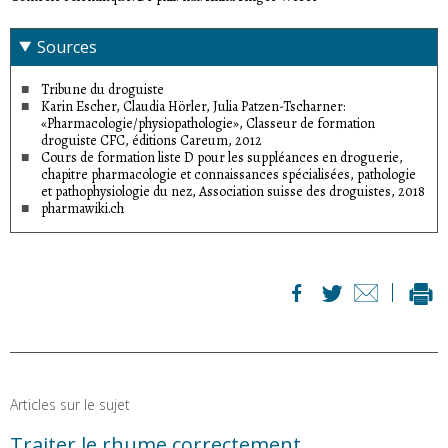
deviennent indispensables pour libérer le nez.
Sources
Tribune du droguiste
Karin Escher, Claudia Hörler, Julia Patzen-Tscharner:
«Pharmacologie/physiopathologie», Classeur de formation
droguiste CFC, éditions Careum, 2012
Cours de formation liste D pour les suppléances en droguerie,
chapitre pharmacologie et connaissances spécialisées, pathologie
et pathophysiologie du nez, Association suisse des droguistes, 2018
pharmawiki.ch
Articles sur le sujet
Traiter le rhume correctement