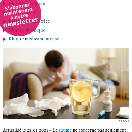
Rhinite allergique
S'abonner
maintenant
Rhinite sèche
à notre
newsletter
Rhinite vasomotrice
Rhinite chronique
Rhinite médicamenteuse
©
ASD
Actualisé le 22.01.2021
–
Le
rhume
ne concerne pas seulement