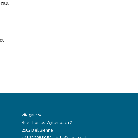
peau
et
vitagate sa
Rue Thomas-Wyttenbach 2
2502 Biel/Bienne
+41 32 328 50 50
info@vitagate.ch