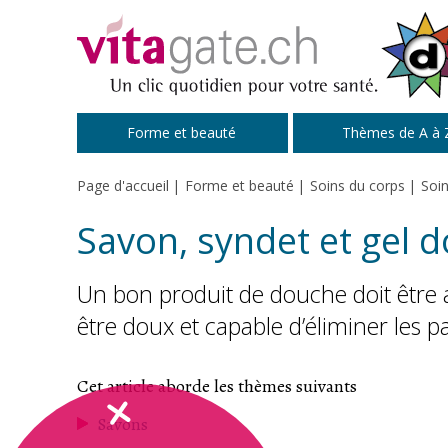
Passer au contenu principal
Forme et beauté
Thèmes de A à 
Page d'accueil
Forme et beauté
Soins du corps
Soin
Savon, syndet et gel 
Un bon produit de douche doit être ad
être doux et capable d’éliminer les pa
Cet article aborde les thèmes suivants
Savons